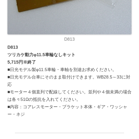
D813
D813
ツリカケ動力φ11.5車輪なしキット
5,715円※終了
■日光モデル製φ11.5車輪・車軸を別途お求めください。
■日光モデル台車にそのまま取付けできます。WB28.5～33に対
応
■モーター４個直列で配線してください。並列や４個未満の場合
は各々51Ωの抵抗を入れてください。
■内容：コアレスモーター・ブラケット本体・ギア・ワッシャ
ー・ネジ