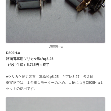
D809H-a
D809H-a
路面電車用ツリカケ動力φ8.25
（受注生産）5,715円※終了
●ツリカケ動力装置 車輪径φ8.25 ギア比8:27 各２軸
※実物では、１台車１モーターのため、１輛につきD809H-a１
セットの使用です。