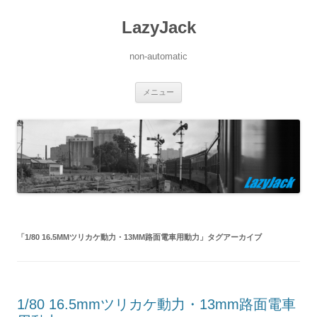
LazyJack
non-automatic
コ
メニュー
ン
テ
ン
ツ
へ
ス
キ
ッ
プ
「
1/80 16.5MMツリカケ動力・13MM路面電車用動力
」タグアーカイブ
1/80 16.5mmツリカケ動力・13mm路面電車