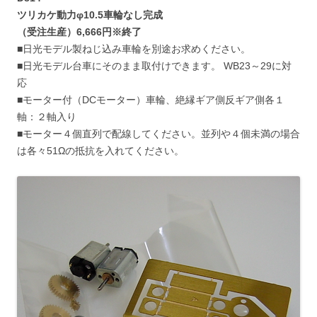
ツリカケ動力φ10.5車輪なし完成
（受注生産）6,666円※終了
■日光モデル製ねじ込み車輪を別途お求めください。
■日光モデル台車にそのまま取付けできます。 WB23～29に対
応
■モーター付（DCモーター）車輪、絶縁ギア側反ギア側各１
軸：２軸入り
■モーター４個直列で配線してください。並列や４個未満の場合
は各々51Ωの抵抗を入れてください。