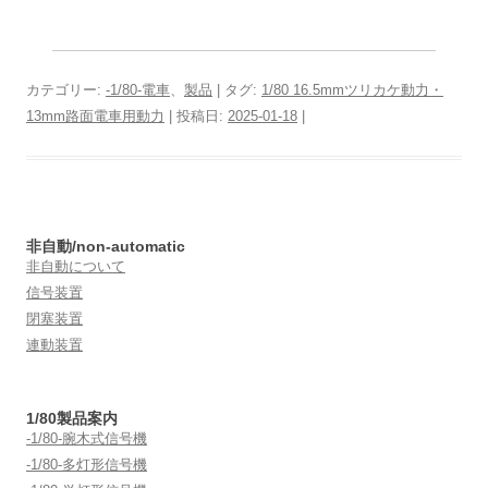
カテゴリー:
-1/80-電車
、
製品
| タグ:
1/80 16.5mmツリカケ動力・
13mm路面電車用動力
| 投稿日:
2025-01-18
|
非自動/non-automatic
非自動について
信号装置
閉塞装置
連動装置
1/80製品案内
-1/80-腕木式信号機
-1/80-多灯形信号機