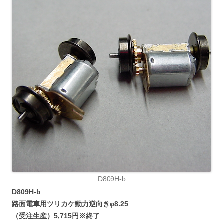
D809H-b
D809H-b
路面電車用ツリカケ動力逆向きφ8.25
（受注生産）5,715円※終了