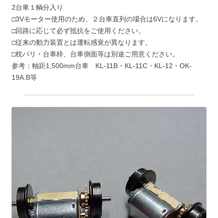
2台車１輌分入り
□3Vモーター使用のため、２台車直列の場合は6Vになります。
□回路に応じて必ず抵抗をご使用ください。
□従来の動力装置とは運転感覚が異なります。
□枕バリ・台車枠、台車側面等は別途ご用意ください。
参考：軸距1,500mm台車 KL-11B・KL-11C・KL-12・OK-
19A.B等