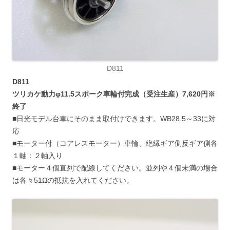
D811
D811
ツリカケ動力φ11.5スポーク車輪付完成（受注生産）7,620円※
終了
■日光モデル台車にそのまま取付けできます。WB28.5～33に対
応
■モーター付（コアレスモーター）車輪、絶縁ギア側反ギア側各
１軸：２軸入り
■モーター４個直列で配線してください。並列や４個未満の場合
は各々51Ωの抵抗を入れてください。