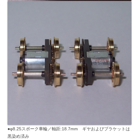
●φ8.25スポーク車輪／軸距:18.7mm ギヤおよびブラケットは
黒染め済み