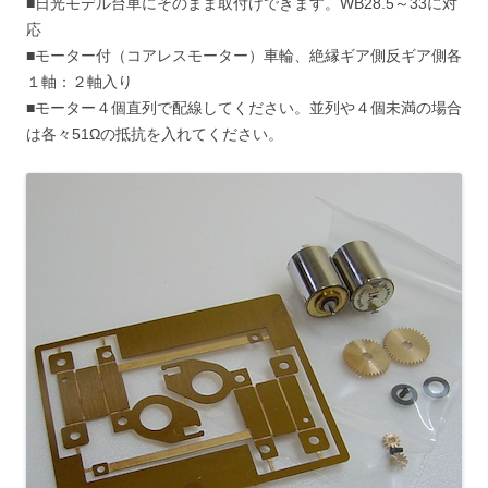
■日光モデル台車にそのまま取付けできます。WB28.5～33に対
応
■モーター付（コアレスモーター）車輪、絶縁ギア側反ギア側各
１軸：２軸入り
■モーター４個直列で配線してください。並列や４個未満の場合
は各々51Ωの抵抗を入れてください。