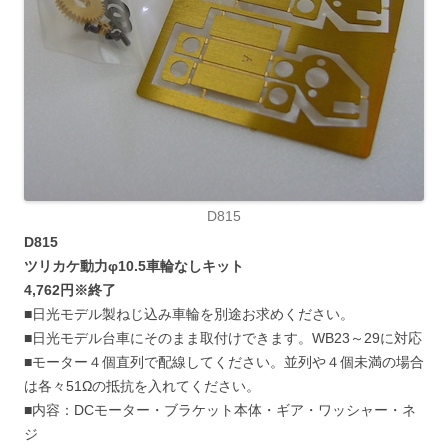
D815
D815
ツリカケ動力φ10.5車輪なしキット
4,762円※終了
■日光モデル製ねじ込み車輪を別途お求めください。
■日光モデル台車にそのまま取付けできます。WB23～29に対応
■モーター４個直列で配線してください。並列や４個未満の場合
は各々51Ωの抵抗を入れてください。
■内容：DCモーター・ブラケット本体・ギア・ワッシャー・ネ
ジ