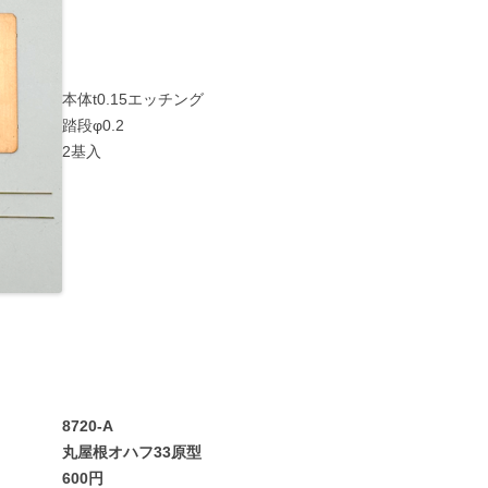
本体t0.15エッチング
踏段φ0.2
2基入
8720-A
丸屋根オハフ33原型
600円