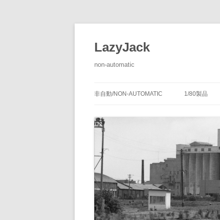
LazyJack
non-automatic
非自動/NON-AUTOMATIC
1/80製品
信号装置
-1/80-腕
腕木式信
閉塞装置
-1/80-単
腕木式信
通票受授
連動装置
-1/80-多
各地の腕
通票通過
第１種機
備につい
転てつ装置
-1/80-停車
第１種電
転てつ器
通票受柱
-1/80-線路
第２種機
通票授柱
-1/80-客
機械式の