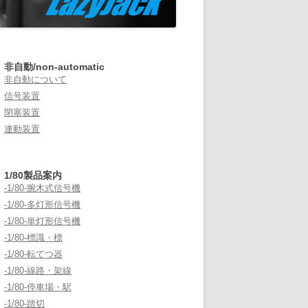
非自動/non-automatic
非自動について
信号装置
閉塞装置
連動装置
1/80製品案内
-1/80-腕木式信号機
-1/80-多灯形信号機
-1/80-単灯形信号機
-1/80-標識・標
-1/80-転てつ器
-1/80-線路・架線
-1/80-停車場・駅
-1/80-踏切