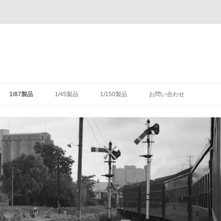
コ
ン
1/87製品
1/45製品
1/150製品
お問い合わせ
テ
ン
ツ
木式信号機
号機の構造
-1/87-腕木式信号機
-1/45-信号機
-1/150-車輌キット・パーツ
へ
ス
キ
灯形信号機
号機の細部
具（タブレットキャリヤ）
-1/87-転てつ器
ッ
プ
灯形信号機
木式信号機
授受のための通票受授柱設
械連動装置
-1/87-標識類
て
場・駅
気機連動装置
転換装置
-1/87-架線柱
（受器）一覧
・架線
械連動装置
-1/87-客車
（授器）一覧
車・暖房車
信号・転てつてこ