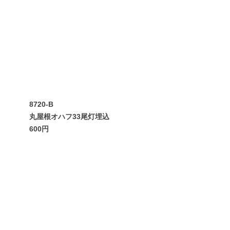
8720-B
丸屋根オハフ33尾灯埋込
600円