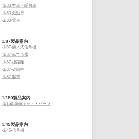
-1/80-客車・暖房車
-1/80-気動車
-1/80-電車
1/87製品案内
-1/87-腕木式信号機
-1/87-転てつ器
-1/87-標識類
-1/87-架線柱
-1/87-客車
1/150製品案内
-1/150-車輌キット・パーツ
1/45製品案内
-1/45-信号機