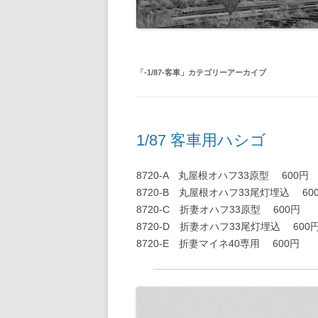
旧国鉄路
-1/80-気動車
鉄管伝導
旧国鉄路
-1/80-電車
旧国鉄路
「
-1/87-客車
」カテゴリーアーカイブ
旧国鉄路
旧国鉄路
1/87 客車用ハシゴ
旧国鉄路
8720-A 丸屋根オハフ33原型 600円
旧国鉄路
8720-B 丸屋根オハフ33尾灯埋込 60
ー
8720-C 折妻オハフ33原型 600円
8720-D 折妻オハフ33尾灯埋込 600
8720-E 折妻マイネ40専用 600円