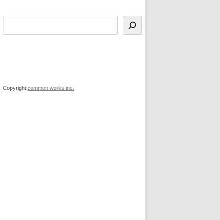
Copyright:
common works inc.