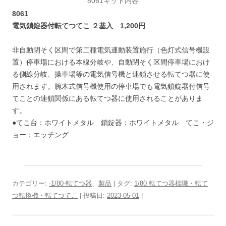
8061キット内容
8061
電気鎖錠器付転てつてこ ２基入 1,200円
非自動閉そく区間で第二種電気連動装置施行（色灯式信号機設
置）停車場における本線分岐や、自動閉そく区間停車場におけ
る側線分岐、操車場等の電気信号機と連鎖させる転てつ器に使
用されます。腕木式信号機使用の停車場でも電気鎖錠器付信号
てことの連鎖関係にある転てつ器に使用されることがありま
す。
●てこ台：ホワイトメタル 鎖錠器：ホワイトメタル てこ・ジ
ョー：エッチング
カテゴリー:
-1/80-転てつ器
、
製品
| タグ:
1/80 転てつ器標識・転て
つ転換機・転てつてこ
| 投稿日:
2023-05-01
|