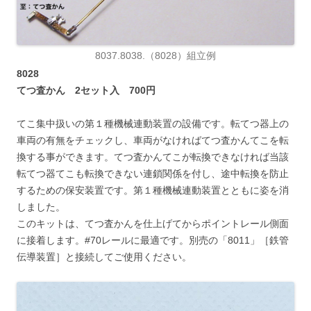
8037.8038.（8028）組立例
8028
てつ査かん 2セット入 700円
てこ集中扱いの第１種機械連動装置の設備です。転てつ器上の
車両の有無をチェックし、車両がなければてつ査かんてこを転
換する事ができます。てつ査かんてこが転換できなければ当該
転てつ器てこも転換できない連鎖関係を付し、途中転換を防止
するための保安装置です。第１種機械連動装置とともに姿を消
しました。
このキットは、てつ査かんを仕上げてからポイントレール側面
に接着します。#70レールに最適です。別売の「8011」［鉄管
伝導装置］と接続してご使用ください。