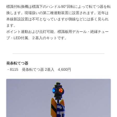
標識付転換機は標識下のハンドル90°回転によって転てつ器を転
換します。現場扱いの第二種連動装置に設置されます。近年は
本線新設設置は不可となっていますが側線などには多く見られ
ます。
ポイント連動および点灯可能、標識板用デカール・絶縁チュー
ブ・LED付属、２基入のキットです。
発条転てつ器
・8115 発条転てつ器 2基入 4,600円