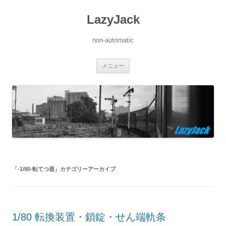
LazyJack
non-automatic
コ
メニュー
ン
テ
ン
ツ
へ
ス
キ
ッ
プ
「
-1/80-転てつ器
」カテゴリーアーカイブ
1/80 転換装置・鎖錠・せん端軌条