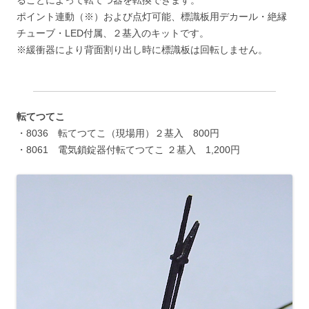
ポイント連動（※）および点灯可能、標識板用デカール・絶縁
チューブ・LED付属、２基入のキットです。
※緩衝器により背面割り出し時に標識板は回転しません。
転てつてこ
・8036 転てつてこ（現場用）２基入 800円
・8061 電気鎖錠器付転てつてこ ２基入 1,200円