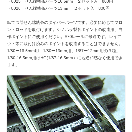
・8025 せん端軌条パーツ16.5mm ２セット入 800円
・8026 せん端軌条パーツ13mm ２セット入 800円
転てつ器せん端軌条のタイバーパーツです。必要に応じてフロ
ントロッドを取付けます。シノハラ製各ポイントの改造用、自
作ポイントにご使用ください。#70レールに最適です。レイア
ウト等に取付け済みのポイントを改造することはできません。
1/80ー16.5mm用、1/80ー13mm用、1/87ー12mm用の３種。
1/80-16.5mm用はHO(1/87-16.5mm）にも違和感なく使用でき
ます。