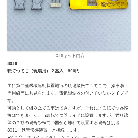
8036キット内容
8036
転てつてこ（現場用）２基入 800円
主に第二種機械連動装置施行の現場扱転てつてこで、操車場・
専用線等にも見られます。電気鎖錠器の付いていないタイプで
す。
可動として組み立てる事はできますが、それによる転てつ器転
換はできません。当該転てつ器サイドに設置しますが、渡り線
等の２動の場合や転てつ器から離れて設置する場合は別途
8011「鉄管伝導装置」と接続します。
●てこ台：ホワイトメタル てこ・ジョー：エッチング