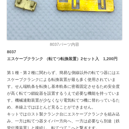
8037パーツ内容
8037
エスケープクランク （転てつ転換装置）2セット入 1,200円
第１種・第２種に関わらず、簡易な側線以外の転てつ器にはエ
スケープクランクによる転換装置が最も多く使用されていま
す。せん端軌条を転換し基本軌条に密着固定させるため安全度
が高く転てつ鎖錠器を設置するうえで必要な機能を持っていま
す。機械連動装置が少なくなり電気転てつ機に替わっているた
め、本線上ではほとんど見ることができません。
キットではロスト製クランク台にエスケープクランクを組み込
み、一方は転てつ器タイバー方向へ、一方は必要なら別途［鉄
管伝導装置］と接続し、転てつてこへと繋ぎます。