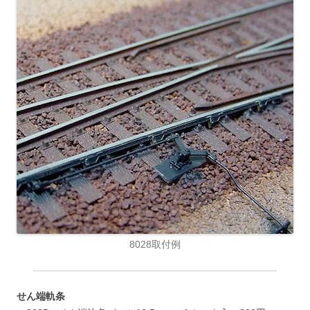
8028取付例
せん端軌条