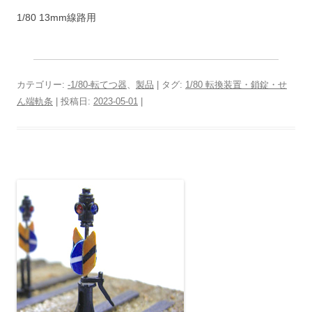
1/80 13mm線路用
カテゴリー:
-1/80-転てつ器
、
製品
| タグ:
1/80 転換装置・鎖錠・せ
ん端軌条
| 投稿日:
2023-05-01
|