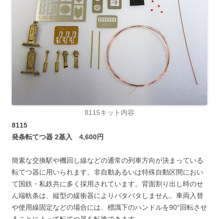
8115キット内容
8115
発条転てつ器 2基入 4,600円
簡素な交換駅や機回し線などの通常の列車方向が決まっている
転てつ器に用いられます。非自動あるいは特殊自動区間におい
て国鉄・私鉄共に多く採用されています。背面割り出し時のせ
ん端軌条は、縦型の緩衝器によりバタバタしません。車両入替
や使用線固定などの場合には、標識下のハンドルを90°回転させ
ることによって転てつ器を転換できます。