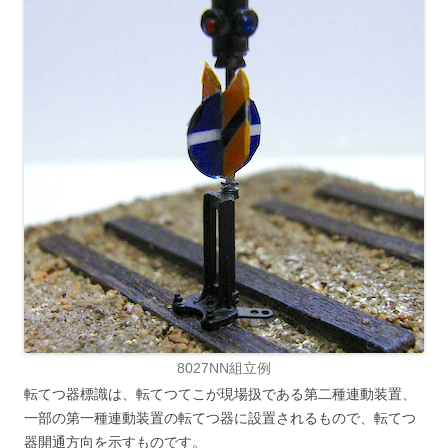
8027NN組立例
転てつ器標識は、転てつてこが現場扱である第二種連動装置、
一部の第一種連動装置の転てつ器に設置されるもので、転てつ
器開通方向を示すものです。