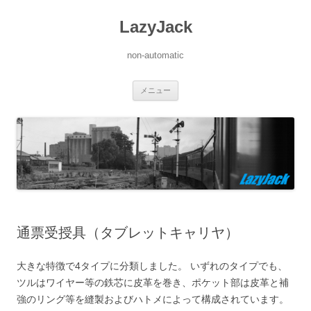
LazyJack
non-automatic
コ
メニュー
ン
テ
ン
ツ
へ
ス
キ
ッ
プ
通票受授具（タブレットキャリヤ）
大きな特徴で4タイプに分類しました。 いずれのタイプでも、
ツルはワイヤー等の鉄芯に皮革を巻き、ポケット部は皮革と補
強のリング等を縫製およびハトメによって構成されています。