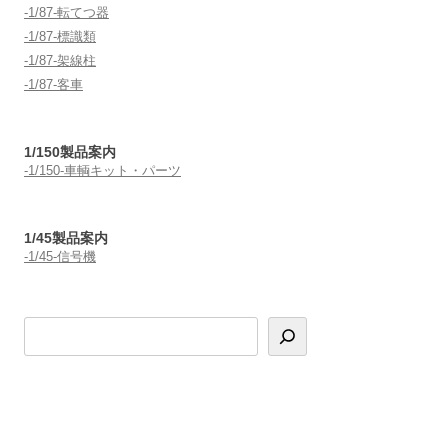
-1/87-転てつ器
-1/87-標識類
-1/87-架線柱
-1/87-客車
1/150製品案内
-1/150-車輌キット・パーツ
1/45製品案内
-1/45-信号機