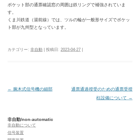
ポケット部の通票確認窓の周囲は鉄リングで補強されていま
す。
くま川鉄道（湯前線）では、ツルの輪が一般形サイズでポケッ
ト部が九州型となっています。
カテゴリー:
非自動
| 投稿日:
2023-04-27
|
投
←
腕木式信号機の細部
通票通過授受のための通票受授
稿
柱設備について
→
ナ
ビ
非自動/non-automatic
ゲ
非自動について
ー
信号装置