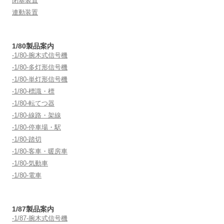
閉塞装置
シ
連動装置
ョ
ン
1/80製品案内
-1/80-腕木式信号機
-1/80-多灯形信号機
-1/80-単灯形信号機
-1/80-標識・標
-1/80-転てつ器
-1/80-線路・架線
-1/80-停車場・駅
-1/80-踏切
-1/80-客車・暖房車
-1/80-気動車
-1/80-電車
1/87製品案内
-1/87-腕木式信号機