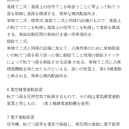
進路てこ式：進路上の信号てこを取扱うことに寄よって転てつ
器を制御し進路を構成する。簡単な構内配線向き。
単独てこ式：標準式-進路てこ式と同様の設備のもので、進路上
の転てつてこを転換し進路上の信号てこを転換して進路を構成
する。単線自動区間の単純行き違い停車場向き。
鎖錠てこ式-
単独てこ式と同様の設備に加えて、入換作業のために単独取扱
いの転てつ器を取り扱った後に鎖錠てこと現場の鎖錠スイッチ
によって転てつ器を鎖錠させる設備 がある。単独てこ式に入換
標識機能を持たせたものといえる。扱いの性質上、第1.5種連動
と称される。簡単な構内配線向き。
6.電空継電連動装置
転てつ器を圧搾空気で転換するもので、その他は電気継電連動
装置と同じもの。 （第１種継電連動機を使用）
7.電子連動装置
信号機、転てつ器等を電気で操縦し、相互間の連鎖に電子処理