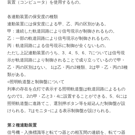
装置（コンピュータ）を使用するもの。
各連動装置の保安度の種類
連動装置には保安度による甲、乙、丙の区別がある。
甲：連続した軌道回路により信号現示が制御されるもの。
乙：一部の軌道回路により信号現示が制御されるもの。
丙：軌道回路による信号現示に制御が全くないもの。
ただし上記連動装置のうち、3、4、5、6、7については信号現
示が軌道回路により制御されることで成り立っているので甲・
乙・丙の区別はない。 1は乙・丙の2種類、2は甲・乙・丙の3種
類がある。
○照明軌道盤と制御盤について
列車の存在を点灯で表示する照明軌道盤は軌道回路によるもの
なので1、2の甲・乙と3・4に設置することができる。5、6には
照明軌道盤に進路てこ、選別押ボタン等を組込んだ制御盤が設
けられる。7はモニタ−による表示制御盤が設けられる。
第２種連動装置
信号機・入換標識等と転てつ器との相互間の連鎖を、転てつ器