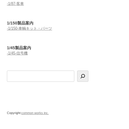
-1/87-客車
1/150製品案内
-1/150-車輌キット・パーツ
1/45製品案内
-1/45-信号機
Copyright:
common works inc.