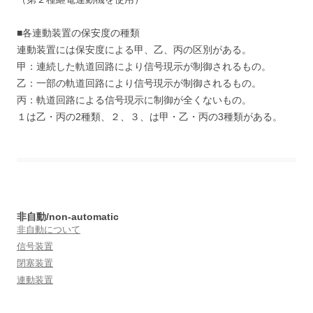
■各連動装置の保安度の種類
連動装置には保安度による甲、乙、丙の区別がある。
甲：連続した軌道回路により信号現示が制御されるもの。
乙：一部の軌道回路により信号現示が制御されるもの。
丙：軌道回路による信号現示に制御が全くないもの。
１は乙・丙の2種類、２、３、は甲・乙・丙の3種類がある。
非自動/non-automatic
非自動について
信号装置
閉塞装置
連動装置