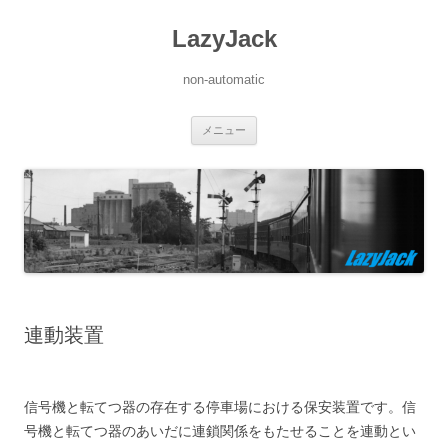
LazyJack
non-automatic
コ
メニュー
ン
テ
ン
ツ
へ
ス
キ
ッ
プ
連動装置
信号機と転てつ器の存在する停車場における保安装置です。信
号機と転てつ器のあいだに連鎖関係をもたせることを連動とい