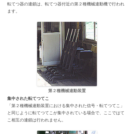
転てつ器の連鎖は、転てつ器付近の第２種機械連動機で行われ
ます。
第２種機械連動装置
集中された転てつてこ
「第２種機械連動装置における集中された信号・転てつてこ」
と同じように転てつてこが集中されている場合で、ここではて
こ相互の連鎖は行われません。