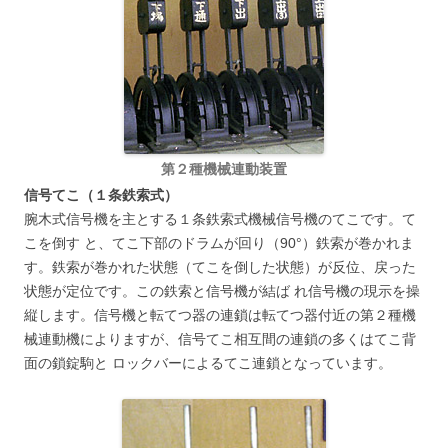
第２種機械連動装置
信号てこ（１条鉄索式）
腕木式信号機を主とする１条鉄索式機械信号機のてこです。て
こを倒す と、てこ下部のドラムが回り（90°）鉄索が巻かれま
す。鉄索が巻かれた状態（てこを倒した状態）が反位、戻った
状態が定位です。この鉄索と信号機が結ば れ信号機の現示を操
縦します。信号機と転てつ器の連鎖は転てつ器付近の第２種機
械連動機によりますが、信号てこ相互間の連鎖の多くはてこ背
面の鎖錠駒と ロックバーによるてこ連鎖となっています。