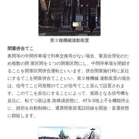
第２種機械連動装置
閉塞併合てこ
夜間等の中間停車場で列車交換等がない場合、要員合理化のた
め複数の閉 塞区間を１つの閉塞区間にし、中間停車場を閉鎖す
ることを閉塞区間併合運転といいます。併合閉塞施行時に反位
にするてこを閉塞併合てこといい、第２種機械 連動装置の場合
は、信号てこと同形態のてこが信号てこと並んで設置されま
す。このてこを反位にすることによって、進路となる信号機を
反位に、転てつ器は進 路構成状態に、ATS-S地上子を機能停止
に、踏切を自動制御に、通票閉塞器電話回線を開放・直通状態
に鎖錠します。