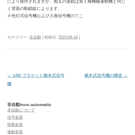
により操作されますが、相互の連鎖は第１種機械連動機と同じ
く背面の駒鎖錠によります。
※色灯式信号機および入換信号機のてこ
カテゴリー:
非自動
| 投稿日:
2023-04-16
|
投
←
1/80 ブラケット腕木式信号
腕木式信号機の構造
→
稿
機
ナ
ビ
非自動/non-automatic
ゲ
非自動について
ー
信号装置
閉塞装置
シ
連動装置
ョ