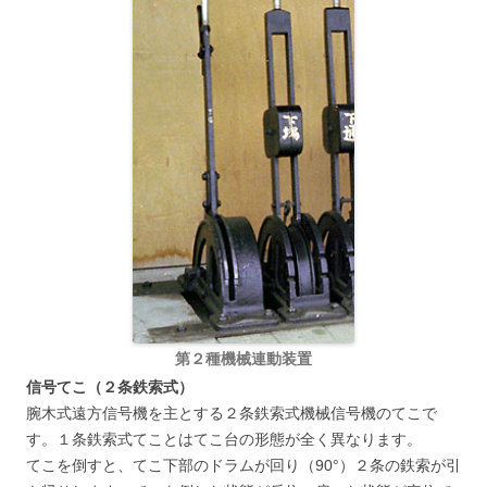
第２種機械連動装置
信号てこ（２条鉄索式）
腕木式遠方信号機を主とする２条鉄索式機械信号機のてこで
す。１条鉄索式てことはてこ台の形態が全く異なります。
てこを倒すと、てこ下部のドラムが回り（90°）２条の鉄索が引