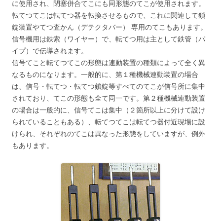
に使用され、閉塞併合てこにも同形態のてこが使用されます。
転てつてこは転てつ器を転換させるもので、これに関連して鎖
錠装置やてつ査かん（デテクタバー） 専用のてこもあります。
信号機用は鉄索（ワイヤー）で、転てつ用は主として鉄管（パ
イプ）で伝導されます。
信号てこと転てつてこの形態は連動装置の種類によって全く異
なるものになります。一般的に、第１種機械連動装置の場合
は、信号・転てつ・転てつ鎖錠等すべてのてこが信号所に集中
されており、てこの形態も全て同一です。第２種機械連動装置
の場合は一般的に、信号てこは集中（２箇所以上に分けて設け
られていることもある）、転てつてこは転てつ器付近現場に設
けられ、それぞれのてこは異なった形態をしていますが、例外
もあります。