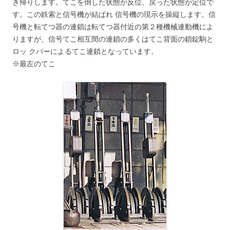
き帰りします。てこを倒した状態が反位、戻った状態が定位で
す。この鉄索と信号機が結ばれ 信号機の現示を操縦します。信
号機と転てつ器の連鎖は転てつ器付近の第２種機械連動機によ
りますが、信号てこ相互間の連鎖の多くはてこ背面の鎖錠駒と
ロッ クバーによるてこ連鎖となっています。
※最左のてこ