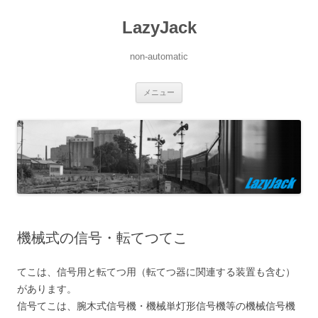
LazyJack
non-automatic
コ
メニュー
ン
テ
ン
ツ
へ
ス
キ
ッ
プ
機械式の信号・転てつてこ
てこは、信号用と転てつ用（転てつ器に関連する装置も含む）
があります。
信号てこは、腕木式信号機・機械単灯形信号機等の機械信号機