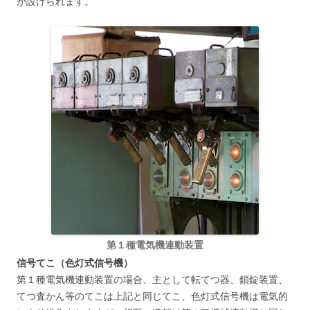
が設けられます。
第１種電気機連動装置
信号てこ（色灯式信号機）
第１種電気機連動装置の場合、主として転てつ器、鎖錠装置、
てつ査かん等のてこは上記と同じてこ、色灯式信号機は電気的