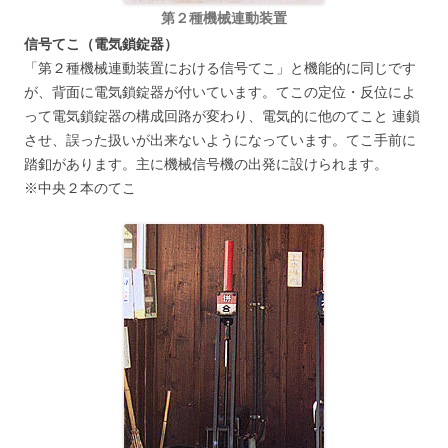
第２種機械連動装置
信号てこ（電気鎖錠器）
「第２種機械連動装置における信号てこ」と機能的に同じです
が、背面に電気鎖錠器が付いています。てこの定位・反位によ
って電気鎖錠器の構成回路が変わり、電気的に他のてこと 連鎖
させ、誤った扱いが出来ないようになっています。てこ手前に
踏釦があります。主に機械信号機の出発に設けられます。
※中央２本のてこ