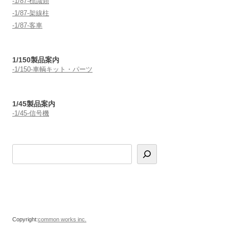
-1/87-標識類
-1/87-架線柱
-1/87-客車
1/150製品案内
-1/150-車輌キット・パーツ
1/45製品案内
-1/45-信号機
Copyright:
common works inc.