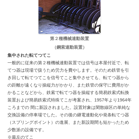
第２種機械連動装置
（鋼索連動装置）
集中された転てつてこ
一般的に従来の第２種機械連動装置では信号は本屋付近で、転
てつ器は現場で扱うため労力を費やします。そのため鉄管を引
き回して転てつてこを信号てこと集中させても、転てつ器から
の距離が遠くなり操縦力がかかり、また鉄管の保守に費用がか
かることなどから、鉄索で転てつ器を操縦する簡易鉄索式転換
装置および簡易鉄索式特殊てこが考案され、1957年より1964年
ころまでの 間に新設されました。設置対象は閑散線区の単純な
交換設備の停車場でした。その後の継電連動化や発条転てつ器
（スプリングポイント）の進展、また新設期間も短かったため
少数派の設備です。
※最左のてこ