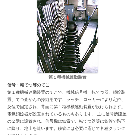
第１種機械連動装置
信号・転てつ等のてこ
第１種機械連動装置のてこで、機械信号機、転てつ器、鎖錠装
置、てつ査かんの操縦用です。ラッチ、ロッカーにより定位、
反位で固定され、背面に第１種機械連動装置が設けられます。
電気鎖錠器が設置されているものもあります。 主に信号所建屋
の２階に設置され、信号機は鉄索で、転てつ器等は鉄管で階下
に降り、地上を這います。鉄管には必要に応じて各種クランク