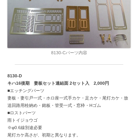
8130-Cパーツ内容
8130-D
キハ16後期 妻板セット連結面 2セット入 2,000円
■エッチングパーツ
妻板・妻引戸一式・ホロ座一式手カケ・足カケ・尾灯カケ・放
送回路用栓納め・銘板・管受一式・窓枠・Hゴム
■ロストパーツ
雨トイジョウゴ
※φ0.6線別途必要
尾灯カケ高さが、初期と異なります。