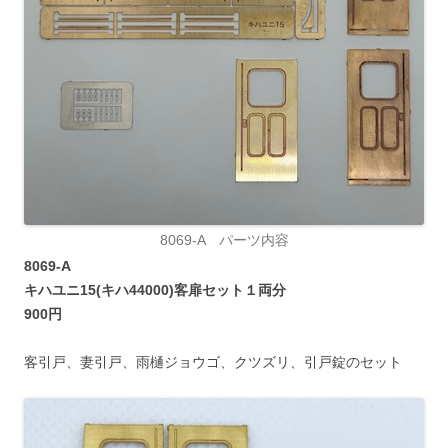
8069-A パーツ内容
8069-A
キハユニ15(キハ44000)客扉セット１両分
900円
客引戸、妻引戸、雨樋ジョウゴ、クツズリ、引戸錠のセット