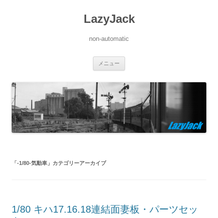
LazyJack
non-automatic
コ
メニュー
ン
テ
ン
ツ
へ
ス
キ
ッ
プ
「
-1/80-気動車
」カテゴリーアーカイブ
1/80 キハ17.16.18連結面妻板・パーツセッ