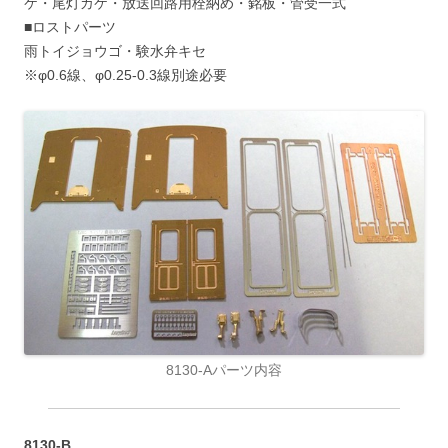
ケ・尾灯カケ・放送回路用栓納め・銘板・管受一式
■ロストパーツ
雨トイジョウゴ・験水弁キセ
※φ0.6線、φ0.25-0.3線別途必要
8130-Aパーツ内容
8130-B