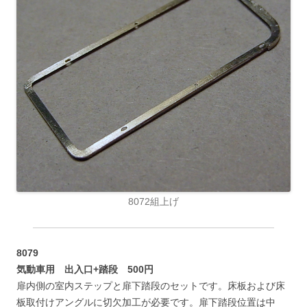
8072組上げ
8079
気動車用 出入口+踏段 500円
扉内側の室内ステップと扉下踏段のセットです。床板および床
板取付けアングルに切欠加工が必要です。扉下踏段位置は中