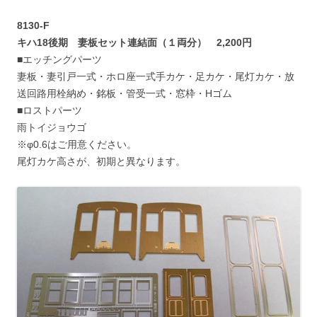
8130-F
キハ18後期 妻板セット連結面（１両分） 2,200円
■エッチングパーツ
妻板・妻引戸一式・ホロ座一式手カケ・足カケ・尾灯カケ・放
送回路用栓納め・銘板・管受一式・窓枠・Hゴム
■ロストパーツ
雨トイジョウゴ
※φ0.6はご用意ください。
尾灯カケ高さが、初期と異なります。