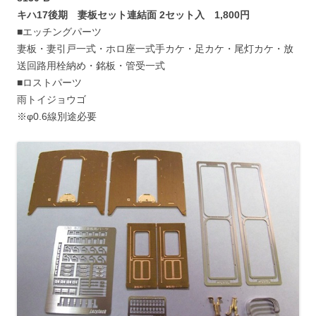
キハ17後期 妻板セット連結面 2セット入 1,800円
■エッチングパーツ
妻板・妻引戸一式・ホロ座一式手カケ・足カケ・尾灯カケ・放
送回路用栓納め・銘板・管受一式
■ロストパーツ
雨トイジョウゴ
※φ0.6線別途必要