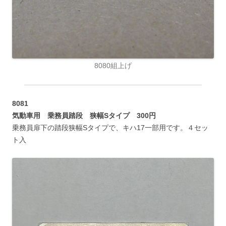
8080組上げ
8081
気動車用 乗務員踏段 狭幅Sタイプ 300円
乗務員扉下の踏段狭幅Sタイプで、キハ17一部用です。４セッ
ト入