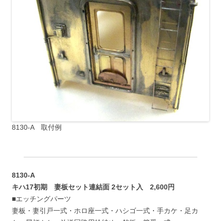
8130-A 取付例
8130-A
キハ17初期 妻板セット連結面 2セット入 2,600円
■エッチングパーツ
妻板・妻引戸一式・ホロ座一式・ハシゴ一式・手カケ・足カ