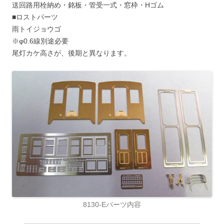
送回路用栓納め・銘板・管受一式・窓枠・Hゴム
■ロストパーツ
雨トイジョウゴ
※φ0.6線別途必要
尾灯カケ高さが、後期と異なります。
8130-Eパーツ内容