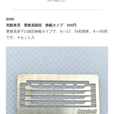
8079組上げ
8080
気動車用 乗務員踏段 狭幅タイプ 300円
乗務員扉下の踏段狭幅タイプで、キハ17、16初期車、キハ50用
です。４セット入