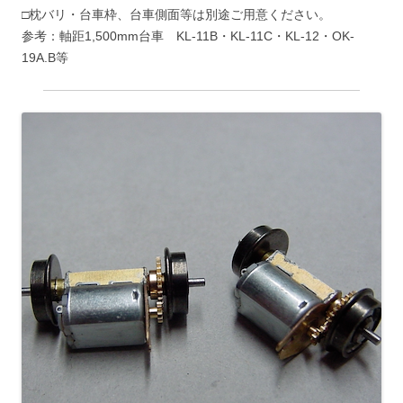
□枕バリ・台車枠、台車側面等は別途ご用意ください。
参考：軸距1,500mm台車 KL-11B・KL-11C・KL-12・OK-
19A.B等