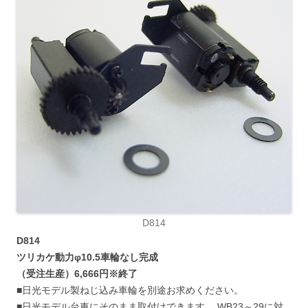
D814
D814
ツリカケ動力φ10.5車輪なし完成
（受注生産）6,666円※終了
■日光モデル製ねじ込み車輪を別途お求めください。
■日光モデル台車にそのまま取付けできます。 WB23～29に対