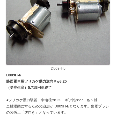
D809H-b
D809H-b
路面電車用ツリカケ動力逆向きφ8.25
（受注生産）5,715円※終了
●ツリカケ動力装置 車輪径φ8.25 ギア比8:27 各２軸
全軸駆動にするための追加が D809H-bとなります。集電ブラシ
の関係上「逆向き」となっています。