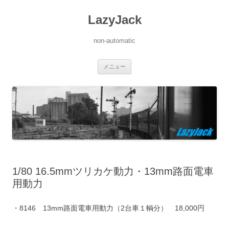
LazyJack
non-automatic
コ
メニュー
ン
テ
ン
ツ
へ
ス
キ
ッ
プ
1/80 16.5mmツリカケ動力・13mm路面電車
用動力
・8146 13mm路面電車用動力（2台車１輌分） 18,000円