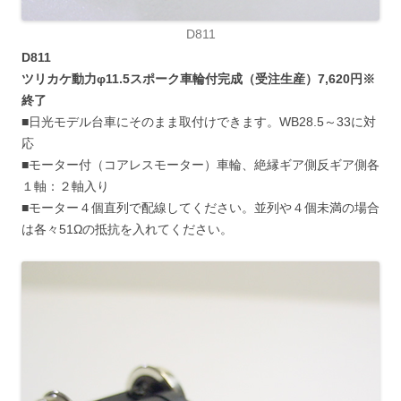
D811
D811
ツリカケ動力φ11.5スポーク車輪付完成（受注生産）7,620円※
終了
■日光モデル台車にそのまま取付けできます。WB28.5～33に対
応
■モーター付（コアレスモーター）車輪、絶縁ギア側反ギア側各
１軸：２軸入り
■モーター４個直列で配線してください。並列や４個未満の場合
は各々51Ωの抵抗を入れてください。