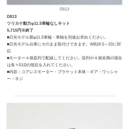
D813
D813
ツリカケ動力φ11.5車輪なしキット
5,715円※終了
■日光モデル製φ11.5車輪・車軸を別途お求めください。
■日光モデル台車にそのまま取付けできます。WB28.5～33に対
応
■モーター４個直列で配線してください。並列や４個未満の場合
は各々51Ωの抵抗を入れてください。
■内容：コアレスモーター・ブラケット本体・ギア・ワッシャ
ー・ネジ