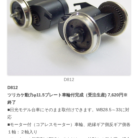
D812
D812
ツリカケ動力φ11.5プレート車輪付完成（受注生産) 7,620円※
終了
■日光モデル台車にそのまま取付けできます。WB28.5～33に対
応
■モーター付（コアレスモーター）車輪、絶縁ギア側反ギア側各
１軸：２軸入り