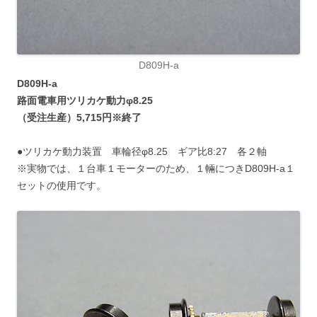
D809H-a
D809H-a
路面電車用ツリカケ動力φ8.25
（受注生産）5,715円※終了
●ツリカケ動力装置 車輪径φ8.25 ギア比8:27 各２軸
※実物では、１台車１モーターのため、１輛につきD809H-a１
セットの使用です。