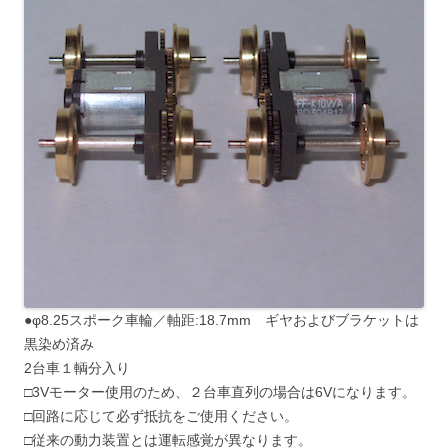
●φ8.25スポーク車輪／軸距:18.7mm ギヤおよびブラケットは
黒染め済み
2台車１輌分入り
□3Vモーター使用のため、２台車直列の場合は6Vになります。
□回路に応じて必ず抵抗をご使用ください。
□従来の動力装置とは運転感覚が異なります。