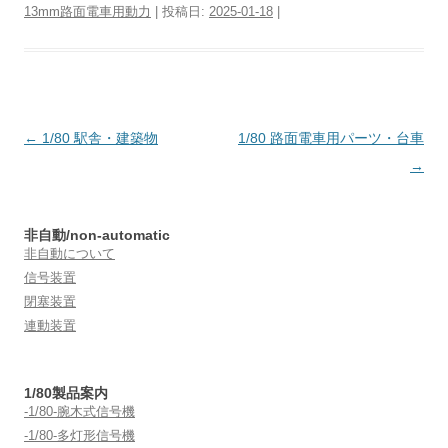
13mm路面電車用動力
| 投稿日:
2025-01-18
|
投
←
1/80 駅舎・建築物
1/80 路面電車用パーツ・台車
稿
→
ナ
ビ
非自動/non-automatic
ゲ
非自動について
ー
信号装置
閉塞装置
シ
連動装置
ョ
ン
1/80製品案内
-1/80-腕木式信号機
-1/80-多灯形信号機