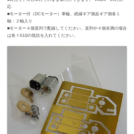
応
■モーター付（DCモーター）車輪、絶縁ギア側反ギア側各１
軸：２軸入り
■モーター４個直列で配線してください。並列や４個未満の場合
は各々51Ωの抵抗を入れてください。