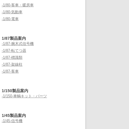
-1/80-客車・暖房車
-1/80-気動車
-1/80-電車
1/87製品案内
-1/87-腕木式信号機
-1/87-転てつ器
-1/87-標識類
-1/87-架線柱
-1/87-客車
1/150製品案内
-1/150-車輌キット・パーツ
1/45製品案内
-1/45-信号機