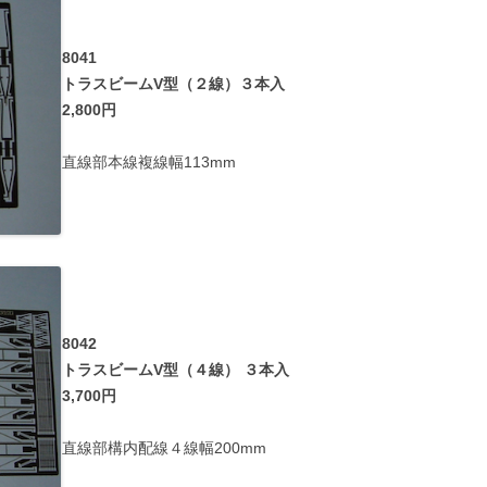
8041
トラスビームV型（２線）３本入
2,800円
直線部本線複線幅113mm
8042
トラスビームV型（４線） ３本入
3,700円
直線部構内配線４線幅200mm