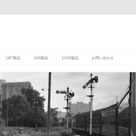
コ
ン
1/87製品
1/45製品
1/150製品
お問い合わせ
テ
ン
ツ
木式信号機
号機の構造
-1/87-腕木式信号機
-1/45-信号機
-1/150-車輌キット・パーツ
へ
ス
キ
灯形信号機
号機の細部
具（タブレットキャリヤ）
-1/87-転てつ器
ッ
プ
灯形信号機
木式信号機
授受のための通票受授柱設
械連動装置
-1/87-標識類
て
場・駅
気機連動装置
転換装置
-1/87-架線柱
（受器）一覧
・架線
械連動装置
-1/87-客車
（授器）一覧
車・暖房車
信号・転てつてこ