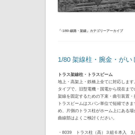
旧国鉄路
-1/80-気動車
鉄管伝導
旧国鉄路
-1/80-電車
旧国鉄路
「
-1/80-線路・架線
」カテゴリーアーカイブ
旧国鉄路
旧国鉄路
1/80 架線柱・腕金・がい
旧国鉄路
トラス架線柱・トラスビーム
旧国鉄路
地上・高架上・鉄橋上全てに対応します
ー
タイプで、旧型電機・国電から現在まで
架線を固定するための下束・曲引装置・
トラスビームはスパン単位で短縮できま
め、片側のトラス柱がホーム上にある場
曲線部はよくご検討ください。
・8039 トラス柱（高）３組６本入 3,