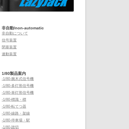
非自動/non-automatic
非自動について
信号装置
閉塞装置
連動装置
1/80製品案内
-1/80-腕木式信号機
-1/80-多灯形信号機
-1/80-単灯形信号機
-1/80-標識・標
-1/80-転てつ器
-1/80-線路・架線
-1/80-停車場・駅
-1/80-踏切