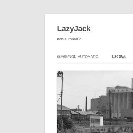
LazyJack
non-automatic
非自動/NON-AUTOMATIC
1/80製品
信号装置
-1/80-腕
腕木式信
閉塞装置
-1/80-単
腕木式信
通票受授
連動装置
-1/80-多
各地の腕
通票通過
第１種機
備につい
転てつ装置
-1/80-停車
第１種電
転てつ器
通票受柱
-1/80-線路
第２種機
通票授柱
-1/80-客
機械式の