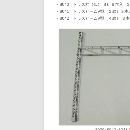
・8040 トラス柱（低） ３組６本入 3,
・8041 トラスビームV型（２線）３本入
・8042 トラスビームV型（４線） ３本入
8039+8042+8