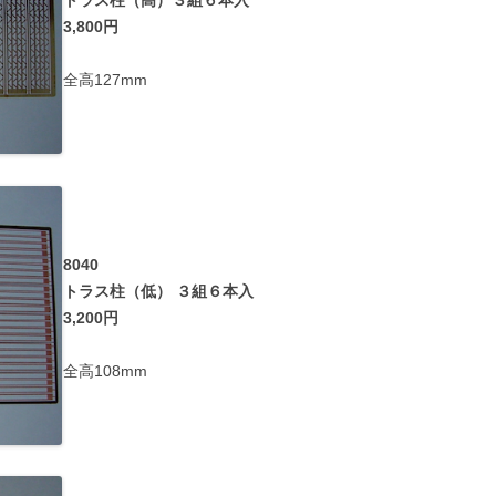
トラス柱（高）３組６本入
3,800円
全高127mm
8040
トラス柱（低） ３組６本入
3,200円
全高108mm