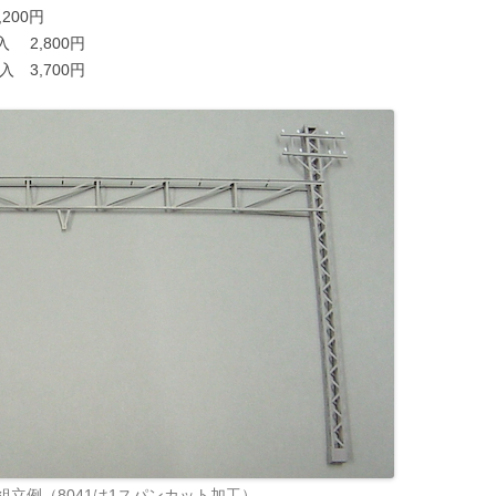
200円
 2,800円
 3,700円
043 組立例（8041は1スパンカット加工）