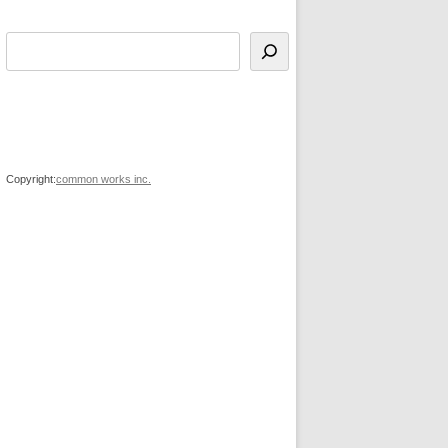
Copyright:
common works inc.