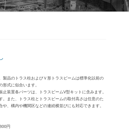
線閉塞方式一覧-北海道
装置
線閉塞方式一覧-東日本
線閉塞方式一覧-東海
線閉塞方式一覧-西日本
線閉塞方式一覧-四国
し
線閉塞方式一覧-九州
線閉塞方式一覧-第三セクタ
。製品のトラス柱およびＶ形トラスビームは標準化以前の
の形式に似合います。
振止装置各パーツは、トラスビームV型キットに含みます。
す。また、トラス柱とトラスビームの取付高さは任意のた
合や、構内や機関区などの連続横並びにも対応できます。
800円