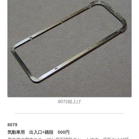
8072組上げ
8079
気動車用 出入口+踏段 500円