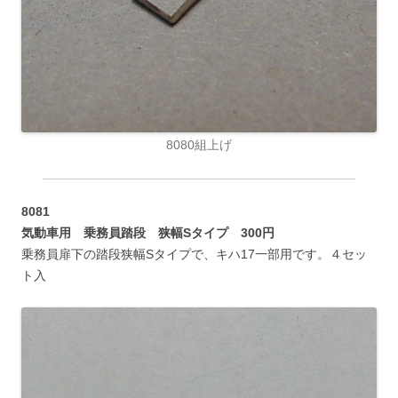
8080組上げ
8081
気動車用 乗務員踏段 狭幅Sタイプ 300円
乗務員扉下の踏段狭幅Sタイプで、キハ17一部用です。４セッ
ト入