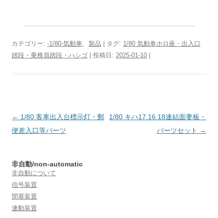
カテゴリー:
-1/80-気動車
、
製品
| タグ:
1/80 気動車ホロ座・出入口
踏段・乗務員踏段・ハシゴ
| 投稿日:
2025-01-10
|
投
←
1/80 客車出入台標示灯・郵
1/80 キハ17.16.18連結面妻板・
稿
便差入口等パーツ
パーツセット
→
ナ
ビ
非自動/non-automatic
ゲ
非自動について
ー
信号装置
閉塞装置
シ
連動装置
ョ