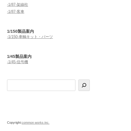
-1/87-架線柱
-1/87-客車
1/150製品案内
-1/150-車輌キット・パーツ
1/45製品案内
-1/45-信号機
Copyright:
common works inc.