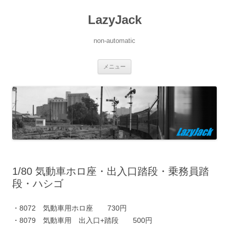
LazyJack
non-automatic
コ
メニュー
ン
テ
ン
ツ
へ
ス
キ
ッ
プ
1/80 気動車ホロ座・出入口踏段・乗務員踏
段・ハシゴ
・8072 気動車用ホロ座 730円
・8079 気動車用 出入口+踏段 500円