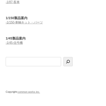
-1/87-客車
1/150製品案内
-1/150-車輌キット・パーツ
1/45製品案内
-1/45-信号機
Copyright:
common works inc.