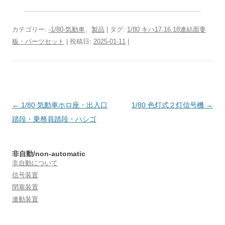
カテゴリー:
-1/80-気動車
、
製品
| タグ:
1/80 キハ17.16.18連結面妻
板・パーツセット
| 投稿日:
2025-01-11
|
投
←
1/80 気動車ホロ座・出入口
1/80 色灯式２灯信号機
→
稿
踏段・乗務員踏段・ハシゴ
ナ
ビ
非自動/non-automatic
ゲ
非自動について
ー
信号装置
閉塞装置
シ
連動装置
ョ
ン