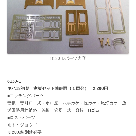
8130-Dパーツ内容
8130-E
キハ18初期 妻板セット連結面（１両分） 2,200円
■エッチングパーツ
妻板・妻引戸一式・ホロ座一式手カケ・足カケ・尾灯カケ・放
送回路用栓納め・銘板・管受一式・窓枠・Hゴム
■ロストパーツ
雨トイジョウゴ
※φ0.6線別途必要