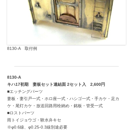
8130-A 取付例
8130-A
キハ17初期 妻板セット連結面 2セット入 2,600円
■エッチングパーツ
妻板・妻引戸一式・ホロ座一式・ハシゴ一式・手カケ・足カ
ケ・尾灯カケ・放送回路用栓納め・銘板・管受一式
■ロストパーツ
雨トイジョウゴ・験水弁キセ
※φ0.6線、φ0.25-0.3線別途必要