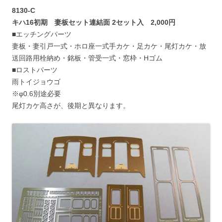
8130-C
キハ16初期 妻板セット連結面 2セット入 2,000円
■エッチングパーツ
妻板・妻引戸一式・ホロ座一式手カケ・足カケ・尾灯カケ・放
送回路用栓納め・銘板・管受一式・窓枠・Hゴム
■ロストパーツ
雨トイジョウゴ
※φ0.6別途必要
尾灯カケ高さが、後期と異なります。