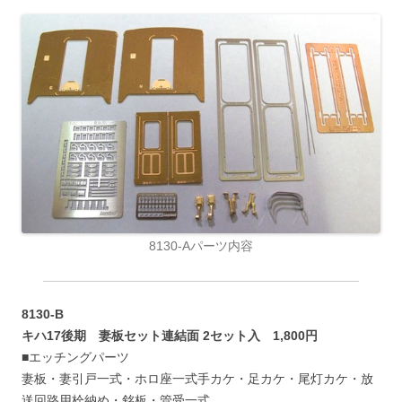
8130-Aパーツ内容
8130-B
キハ17後期 妻板セット連結面 2セット入 1,800円
■エッチングパーツ
妻板・妻引戸一式・ホロ座一式手カケ・足カケ・尾灯カケ・放
送回路用栓納め・銘板・管受一式