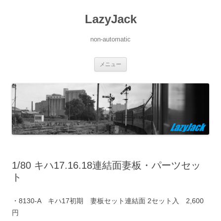
LazyJack
non-automatic
コ
メニュー
ン
テ
ン
ツ
へ
ス
キ
ッ
プ
1/80 キハ17.16.18連結面妻板・パーツセッ
ト
・8130-A キハ17初期 妻板セット連結面 2セット入 2,600
円