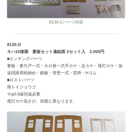
8130-Cパーツ内容
8130-D
キハ16後期 妻板セット連結面 2セット入 2,000円
■エッチングパーツ
妻板・妻引戸一式・ホロ座一式手カケ・足カケ・尾灯カケ・放
送回路用栓納め・銘板・管受一式・窓枠・Hゴム
■ロストパーツ
雨トイジョウゴ
※φ0.6線別途必要
尾灯カケ高さが、初期と異なります。