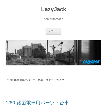
LazyJack
non-automatic
コ
メニュー
ン
テ
ン
ツ
へ
ス
キ
ッ
プ
「
1/80 路面電車用パーツ・台車
」タグアーカイブ
1/80 路面電車用パーツ・台車