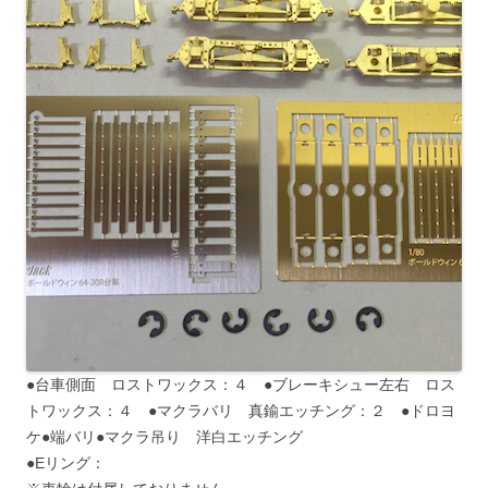
●台車側面 ロストワックス：４ ●ブレーキシュー左右 ロス
トワックス：４ ●マクラバリ 真鍮エッチング：２ ●ドロヨ
ケ●端バリ●マクラ吊り 洋白エッチング
●Eリング：