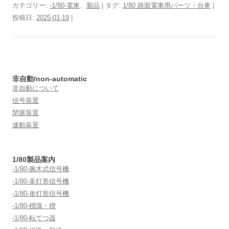
カテゴリー:
-1/80-電車
、
製品
| タグ:
1/80 路面電車用パーツ・台車
|
投稿日:
2025-01-19
|
非自動/non-automatic
非自動について
信号装置
閉塞装置
連動装置
1/80製品案内
-1/80-腕木式信号機
-1/80-多灯形信号機
-1/80-単灯形信号機
-1/80-標識・標
-1/80-転てつ器