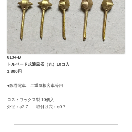
8134-B
トルペード式通風器（丸）10コ入
1,800円
●阪堺電車、二重屋根客車等用
ロストワックス製 10個入
外径：φ2.7 取付け穴：φ0.7