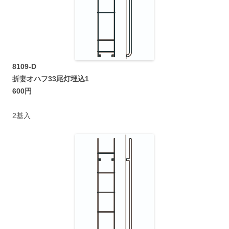
8109-D
折妻オハフ33尾灯埋込1
600円
2基入