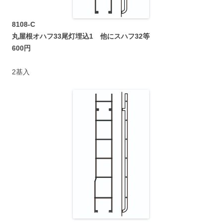
8108-C
丸屋根オハフ33尾灯埋込1 他にスハフ32等
600円
2基入