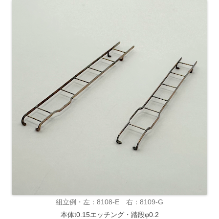
組立例・左：8108-E 右：8109-G
本体t0.15エッチング・踏段φ0.2