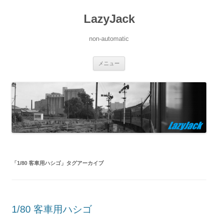
LazyJack
non-automatic
コ
メニュー
ン
テ
ン
ツ
へ
ス
キ
ッ
プ
「
1/80 客車用ハシゴ
」タグアーカイブ
1/80 客車用ハシゴ