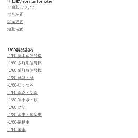
非自動/non-automatic
非自動について
信号装置
閉塞装置
連動装置
1/80製品案内
-1/80-腕木式信号機
-1/80-多灯形信号機
-1/80-単灯形信号機
-1/80-標識・標
-1/80-転てつ器
-1/80-線路・架線
-1/80-停車場・駅
-1/80-踏切
-1/80-客車・暖房車
-1/80-気動車
-1/80-電車