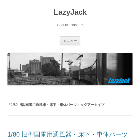
LazyJack
non-automatic
コ
メニュー
ン
テ
ン
ツ
へ
ス
キ
ッ
プ
「
1/80 旧型国電用通風器・床下・車体パーツ
」タグアーカイブ
1/80 旧型国電用通風器・床下・車体パーツ