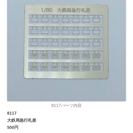
8117パーツ内容
8117
大鉄局急行札差
500円