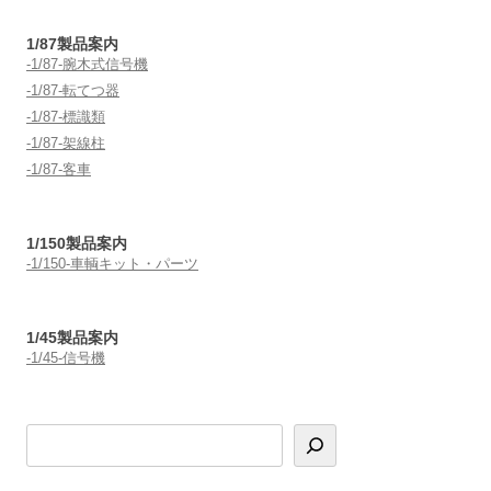
1/87製品案内
-1/87-腕木式信号機
-1/87-転てつ器
-1/87-標識類
-1/87-架線柱
-1/87-客車
1/150製品案内
-1/150-車輌キット・パーツ
1/45製品案内
-1/45-信号機