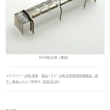
8129組立例（裏面）
カテゴリー:
-1/80-電車
、
製品
| タグ:
1/80 旧型国電用通風器・床
下・車体パーツ
| 投稿日:
2025-01-19
|