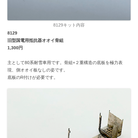
8129キット内容
8129
旧型国電用抵抗器オオイ骨組
1,300円
主として80系耐雪車用です。骨組+２重構造の底板を極力表
現、側オオイ板なしの姿です。
底板のR付けが必要です。