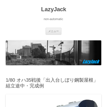
LazyJack
non-automatic
コ
メニュー
ン
テ
ン
ツ
へ
ス
キ
ッ
プ
1/80 オハ35戦後「出入台しぼり鋼製屋根」
組立途中・完成例