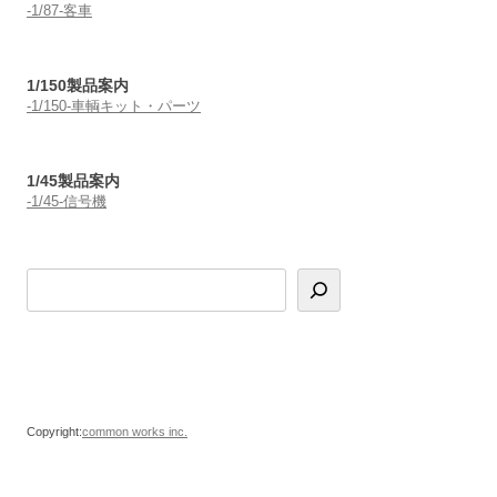
-1/87-客車
1/150製品案内
-1/150-車輌キット・パーツ
1/45製品案内
-1/45-信号機
Copyright:
common works inc.