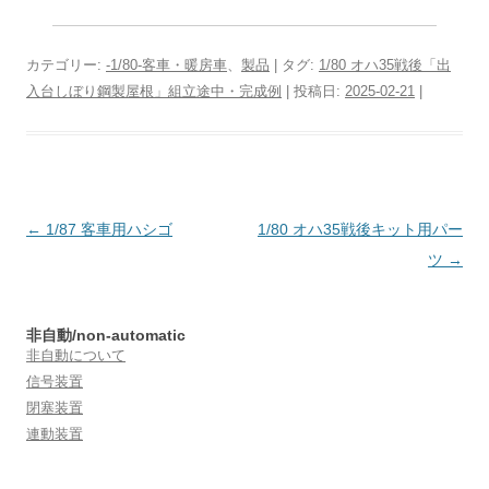
カテゴリー:
-1/80-客車・暖房車
、
製品
| タグ:
1/80 オハ35戦後「出
入台しぼり鋼製屋根」組立途中・完成例
| 投稿日:
2025-02-21
|
投
←
1/87 客車用ハシゴ
1/80 オハ35戦後キット用パー
稿
ツ
→
ナ
ビ
非自動/non-automatic
ゲ
非自動について
ー
信号装置
閉塞装置
シ
連動装置
ョ
ン