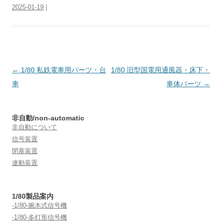
2025-01-19
|
投
←
1/80 私鉄電車用パーツ・台
1/80 旧型国電用通風器・床下・
稿
車
車体パーツ
→
ナ
ビ
非自動/non-automatic
ゲ
非自動について
ー
信号装置
閉塞装置
シ
連動装置
ョ
ン
1/80製品案内
-1/80-腕木式信号機
-1/80-多灯形信号機