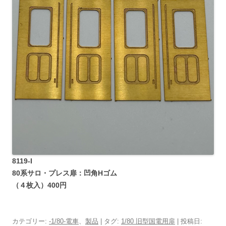
8119-I
80系サロ・プレス扉：凹角Hゴム
（４枚入）400円
カテゴリー:
-1/80-電車
、
製品
| タグ:
1/80 旧型国電用扉
| 投稿日: