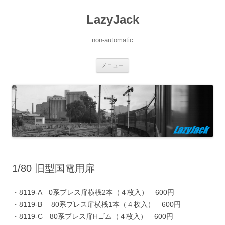
LazyJack
non-automatic
コ
メニュー
ン
テ
ン
ツ
へ
ス
キ
ッ
プ
1/80 旧型国電用扉
・8119-A 0系プレス扉横桟2本（４枚入） 600円
・8119-B 80系プレス扉横桟1本（４枚入） 600円
・8119-C 80系プレス扉Hゴム（４枚入） 600円