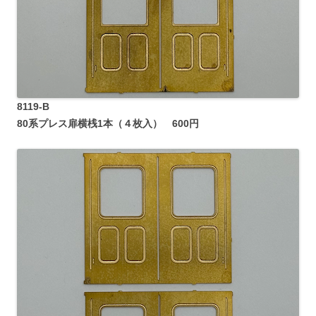
8119-B
80系プレス扉横桟1本（４枚入） 600円