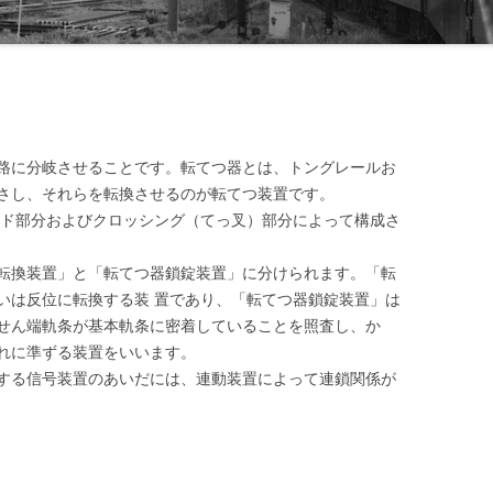
線閉塞方式一覧-北海道
装置
線閉塞方式一覧-東日本
線閉塞方式一覧-東海
線閉塞方式一覧-西日本
路に分岐させることです。転てつ器とは、トングレールお
さし、それらを転換させるのが転てつ装置です。
線閉塞方式一覧-四国
ード部分およびクロッシング（てっ叉）部分によって構成さ
線閉塞方式一覧-九州
転換装置」と「転てつ器鎖錠装置」に分けられます。「転
線閉塞方式一覧-第三セクタ
いは反位に転換する装 置であり、「転てつ器鎖錠装置」は
せん端軌条が基本軌条に密着していることを照査し、か
れに準ずる装置をいいます。
する信号装置のあいだには、連動装置によって連鎖関係が