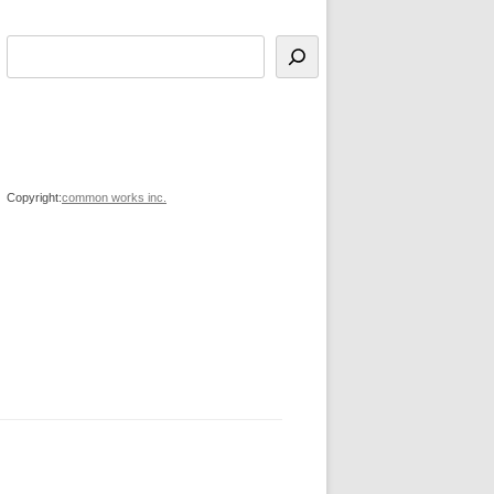
Copyright:
common works inc.