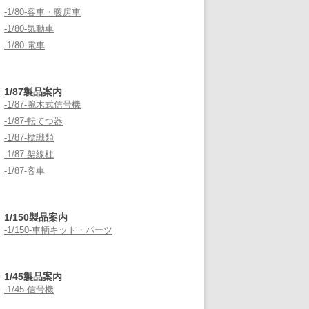
-1/80-客車・暖房車
-1/80-気動車
-1/80-電車
1/87製品案内
-1/87-腕木式信号機
-1/87-転てつ器
-1/87-標識類
-1/87-架線柱
-1/87-客車
1/150製品案内
-1/150-車輌キット・パーツ
1/45製品案内
-1/45-信号機