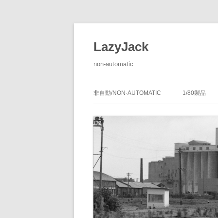
LazyJack
non-automatic
非自動/NON-AUTOMATIC
1/80製品
信号装置
-1/80-腕
腕木式信
閉塞装置
-1/80-単
腕木式信
通票受授
連動装置
-1/80-多
各地の腕
通票通過
第１種機
備につい
転てつ装置
-1/80-停車
第１種電
転てつ器
通票受柱
-1/80-線路
第２種機
通票授柱
-1/80-客
機械式の