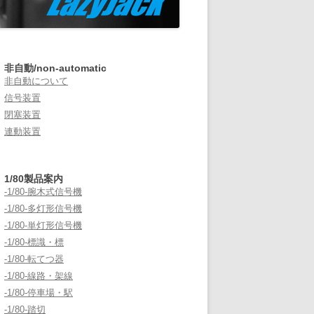
非自動/non-automatic
非自動について
信号装置
閉塞装置
連動装置
1/80製品案内
-1/80-腕木式信号機
-1/80-多灯形信号機
-1/80-単灯形信号機
-1/80-標識・標
-1/80-転てつ器
-1/80-線路・架線
-1/80-停車場・駅
-1/80-踏切