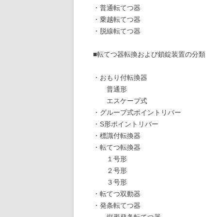
・普通転てつ器
・乗越転てつ器
・脱線転てつ器
■転てつ器転換および鎖錠装置の分類
・おもり付転換器
普通形
エスケープ式
・グループ式ポイントリバー
・S形ポイントリバー
・標識付転換器
・転てつ転換器
１号形
２号形
３号形
・転てつ双動器
・発条転てつ器