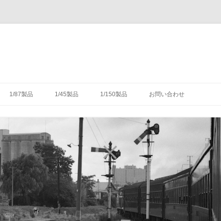
コ
ン
1/87製品
1/45製品
1/150製品
お問い合わせ
テ
ン
ツ
木式信号機
号機の構造
-1/87-腕木式信号機
-1/45-信号機
-1/150-車輌キット・パーツ
へ
ス
キ
灯形信号機
号機の細部
具（タブレットキャリヤ）
-1/87-転てつ器
ッ
プ
灯形信号機
木式信号機
授受のための通票受授柱設
械連動装置
-1/87-標識類
て
場・駅
気機連動装置
転換装置
-1/87-架線柱
（受器）一覧
・架線
械連動装置
-1/87-客車
（授器）一覧
車・暖房車
信号・転てつてこ