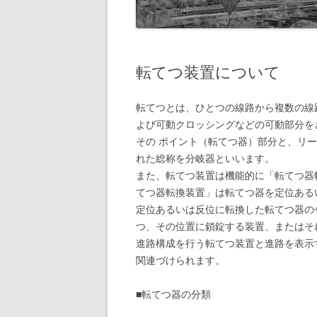
旧国鉄路
-1/80-気動車
鉄管伝導
旧国鉄路
-1/80-電車
転てつ装置について
旧国鉄路
旧国鉄路
転てつとは、ひとつの線路から複数の線
よび可動クロッシングなどの可動部分を
旧国鉄路
その ポイント（転てつ器）部分と、リ
旧国鉄路
れた総称を分岐器といいます。
また、転てつ装置は機能的に「転てつ器
旧国鉄路
てつ器転換装置」は転てつ器を定位ある
ー
定位あるいは反位に転換した転てつ器の
つ、その位置に鎖錠する装置、またはそ
進路構成を行う転てつ装置と進路を表示
関連づけられます。
■転てつ器の分類