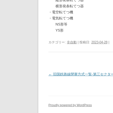
縦形発条転てつ器
横形発条転てつ器
・電空転てつ機
・電気転てつ機
NS形等
YS形
カテゴリー:
非自動
| 投稿日:
2023-04-28
|
投
←
旧国鉄路線閉塞方式一覧-第三セクタ
稿
ナ
ビ
ゲ
Proudly powered by WordPress
ー