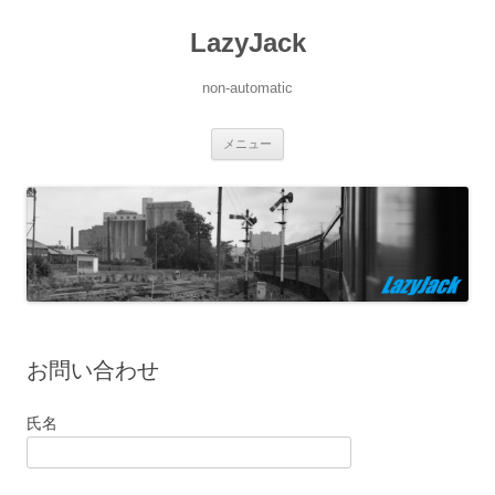
LazyJack
non-automatic
コ
メニュー
ン
テ
ン
ツ
へ
ス
キ
ッ
プ
お問い合わせ
氏名