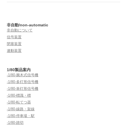
非自動/non-automatic
非自動について
信号装置
閉塞装置
連動装置
1/80製品案内
-1/80-腕木式信号機
-1/80-多灯形信号機
-1/80-単灯形信号機
-1/80-標識・標
-1/80-転てつ器
-1/80-線路・架線
-1/80-停車場・駅
-1/80-踏切