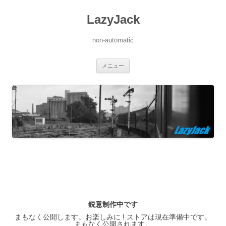
LazyJack
non-automatic
コ
メニュー
ン
テ
ン
ツ
へ
ス
キ
ッ
プ
鋭意制作中です
まもなく公開します。お楽しみに ! ストアは現在準備中です。
まもなく公開されます。