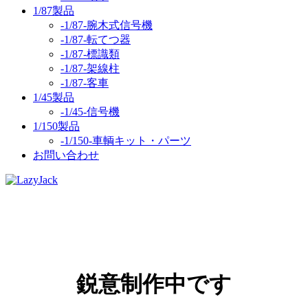
1/87製品
-1/87-腕木式信号機
-1/87-転てつ器
-1/87-標識類
-1/87-架線柱
-1/87-客車
1/45製品
-1/45-信号機
1/150製品
-1/150-車輌キット・パーツ
お問い合わせ
鋭意制作中です