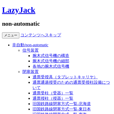
LazyJack
non-automatic
コンテンツへスキップ
メニュー
非自動/non-automatic
信号装置
腕木式信号機の構造
腕木式信号機の細部
各地の腕木式信号機
閉塞装置
通票受授具（タブレットキャリヤ）
通票通過授受のための通票受授柱設備につ
いて
通票受柱（受器）一覧
通票授柱（授器）一覧
旧国鉄路線閉塞方式一覧-北海道
旧国鉄路線閉塞方式一覧-東日本