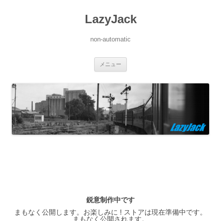
LazyJack
non-automatic
コ
メニュー
ン
テ
ン
ツ
へ
ス
キ
ッ
プ
鋭意制作中です
まもなく公開します。お楽しみに ! ストアは現在準備中です。
まもなく公開されます。