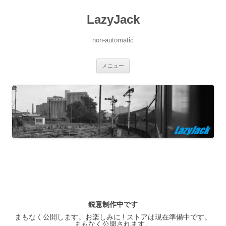
LazyJack
non-automatic
コ
メニュー
ン
テ
ン
ツ
へ
ス
キ
ッ
プ
鋭意制作中です
まもなく公開します。お楽しみに ! ストアは現在準備中です。
まもなく公開されます。