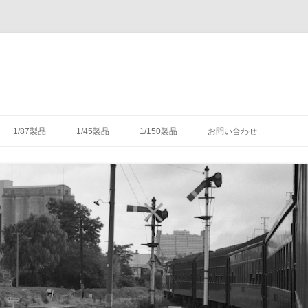
コ
ン
1/87製品
1/45製品
1/150製品
お問い合わせ
テ
ン
ツ
木式信号機
号機の構造
-1/87-腕木式信号機
-1/45-信号機
-1/150-車輌キット・パーツ
へ
ス
キ
灯形信号機
号機の細部
具（タブレットキャリヤ）
-1/87-転てつ器
ッ
プ
灯形信号機
木式信号機
授受のための通票受授柱設
械連動装置
-1/87-標識類
て
場・駅
気機連動装置
転換装置
-1/87-架線柱
（受器）一覧
・架線
械連動装置
-1/87-客車
（授器）一覧
車・暖房車
信号・転てつてこ