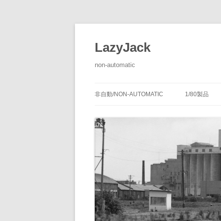
LazyJack
non-automatic
非自動/NON-AUTOMATIC
1/80製品
信号装置
-1/80-腕
腕木式信
閉塞装置
-1/80-単
腕木式信
通票受授
連動装置
-1/80-多
各地の腕
通票通過
第１種機
備につい
転てつ装置
-1/80-停車
第１種電
転てつ器
通票受柱
-1/80-線路
第２種機
通票授柱
-1/80-客
機械式の