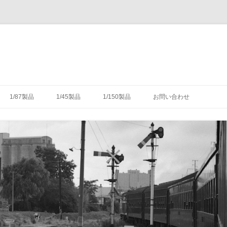
コ
ン
1/87製品
1/45製品
1/150製品
お問い合わせ
テ
ン
ツ
木式信号機
号機の構造
-1/87-腕木式信号機
-1/45-信号機
-1/150-車輌キット・パーツ
へ
ス
キ
灯形信号機
号機の細部
具（タブレットキャリヤ）
-1/87-転てつ器
ッ
プ
灯形信号機
木式信号機
授受のための通票受授柱設
械連動装置
-1/87-標識類
て
場・駅
気機連動装置
転換装置
-1/87-架線柱
（受器）一覧
・架線
械連動装置
-1/87-客車
（授器）一覧
車・暖房車
信号・転てつてこ