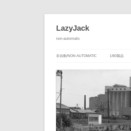
LazyJack
non-automatic
非自動/NON-AUTOMATIC
1/80製品
信号装置
-1/80-腕
腕木式信
閉塞装置
-1/80-単
腕木式信
通票受授
連動装置
-1/80-多
各地の腕
通票通過
第１種機
備につい
転てつ装置
-1/80-停車
第１種電
転てつ器
通票受柱
-1/80-線路
第２種機
通票授柱
-1/80-客
機械式の