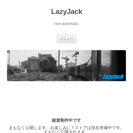
LazyJack
non-automatic
コ
メニュー
ン
テ
ン
ツ
へ
ス
キ
ッ
プ
鋭意制作中です
まもなく公開します。お楽しみに ! ストアは現在準備中です。
まもなく公開されます。