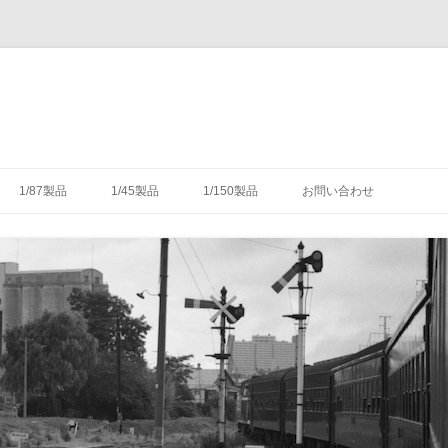
コ
ン
1/87製品
1/45製品
1/150製品
お問い合わせ
テ
ン
ツ
木式信号機
号機の構造
-1/87-腕木式信号機
-1/45-信号機
-1/150-車輌キット・パーツ
へ
ス
キ
灯形信号機
号機の細部
具（タブレットキャリヤ）
-1/87-転てつ器
ッ
プ
灯形信号機
木式信号機
授受のための通票受授柱設
械連動装置
-1/87-標識類
て
場・駅
気機連動装置
転換装置
-1/87-架線柱
（受器）一覧
・架線
械連動装置
-1/87-客車
（授器）一覧
車・暖房車
信号・転てつてこ