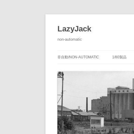
LazyJack
non-automatic
非自動/NON-AUTOMATIC
1/80製品
信号装置
-1/80-腕
腕木式信
閉塞装置
-1/80-単
腕木式信
通票受授
連動装置
-1/80-多
各地の腕
通票通過
第１種機
備につい
転てつ装置
-1/80-停車
第１種電
転てつ器
通票受柱
-1/80-線路
第２種機
通票授柱
-1/80-客
機械式の