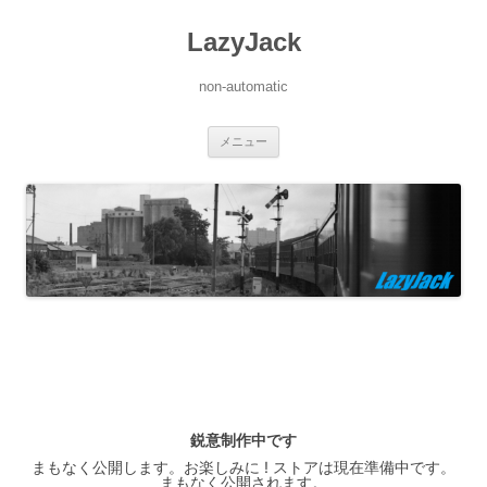
LazyJack
non-automatic
コ
メニュー
ン
テ
ン
ツ
へ
ス
キ
ッ
プ
鋭意制作中です
まもなく公開します。お楽しみに ! ストアは現在準備中です。
まもなく公開されます。