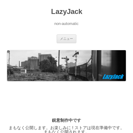
LazyJack
non-automatic
コ
メニュー
ン
テ
ン
ツ
へ
ス
キ
ッ
プ
鋭意制作中です
まもなく公開します。お楽しみに ! ストアは現在準備中です。
まもなく公開されます。