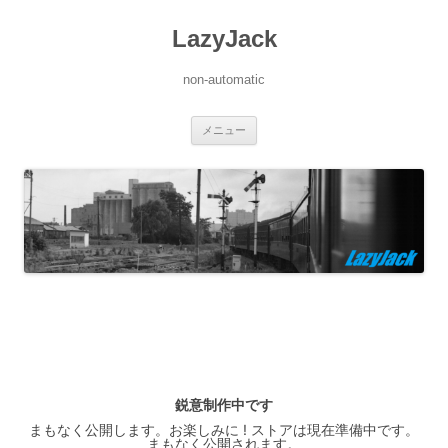
LazyJack
non-automatic
コ
メニュー
ン
テ
ン
ツ
へ
ス
キ
ッ
プ
鋭意制作中です
まもなく公開します。お楽しみに ! ストアは現在準備中です。
まもなく公開されます。