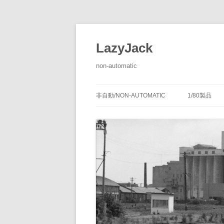
LazyJack
non-automatic
非自動/NON-AUTOMATIC
1/80製品
信号装置
-1/80-腕
腕木式信
閉塞装置
-1/80-単
腕木式信
通票受授
連動装置
-1/80-多
各地の腕
通票通過
第１種機
備につい
転てつ装置
-1/80-停車
第１種電
転てつ器
通票受柱
-1/80-線路
第２種機
通票授柱
-1/80-客
機械式の