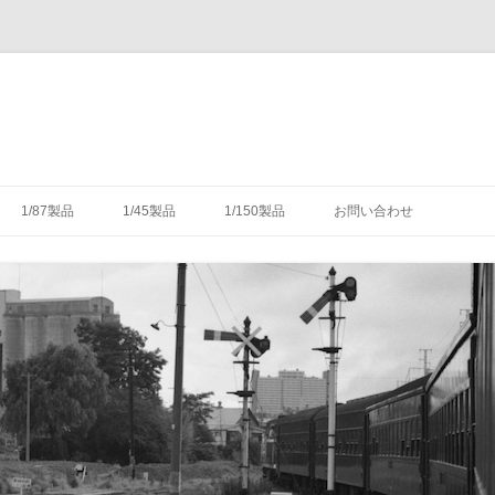
コ
ン
1/87製品
1/45製品
1/150製品
お問い合わせ
テ
ン
ツ
木式信号機
号機の構造
-1/87-腕木式信号機
-1/45-信号機
-1/150-車輌キット・パーツ
へ
ス
キ
灯形信号機
号機の細部
具（タブレットキャリヤ）
-1/87-転てつ器
ッ
プ
灯形信号機
木式信号機
授受のための通票受授柱設
械連動装置
-1/87-標識類
て
場・駅
気機連動装置
転換装置
-1/87-架線柱
（受器）一覧
・架線
械連動装置
-1/87-客車
（授器）一覧
車・暖房車
信号・転てつてこ