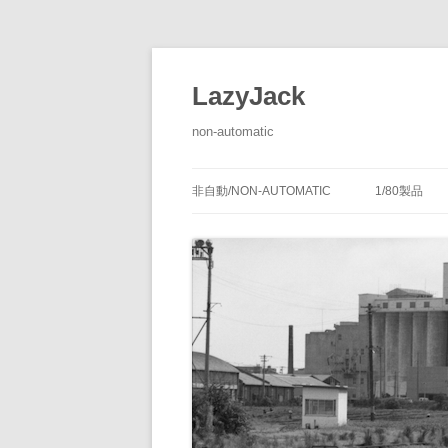
LazyJack
non-automatic
非自動/NON-AUTOMATIC
1/80製品
信号装置
-1/80-腕
腕木式信
閉塞装置
-1/80-単
腕木式信
通票受授
連動装置
-1/80-多
各地の腕
通票通過
第１種機
備につい
転てつ装置
-1/80-停車
第１種電
転てつ器
通票受柱
-1/80-線路
第２種機
通票授柱
-1/80-客
機械式の