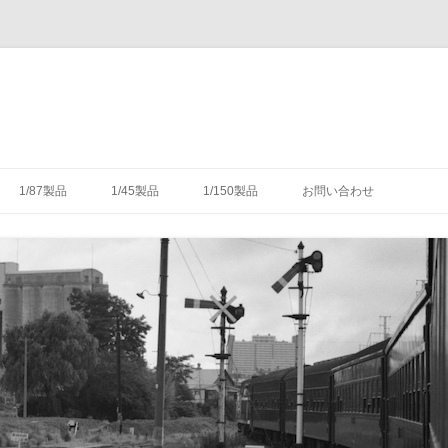
コ
ン
1/87製品
1/45製品
1/150製品
お問い合わせ
テ
ン
ツ
木式信号機
号機の構造
-1/87-腕木式信号機
-1/45-信号機
-1/150-車輌キット・パーツ
へ
ス
キ
灯形信号機
号機の細部
具（タブレットキャリヤ）
-1/87-転てつ器
ッ
プ
灯形信号機
木式信号機
授受のための通票受授柱設
械連動装置
-1/87-標識類
て
場・駅
気機連動装置
転換装置
-1/87-架線柱
（受器）一覧
・架線
械連動装置
-1/87-客車
（授器）一覧
車・暖房車
信号・転てつてこ