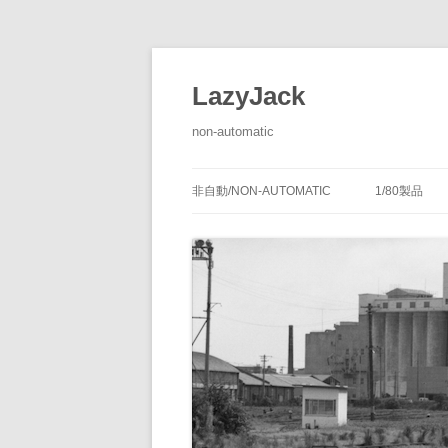
LazyJack
non-automatic
非自動/NON-AUTOMATIC
1/80製品
信号装置
-1/80-腕
腕木式信
閉塞装置
-1/80-単
腕木式信
通票受授
連動装置
-1/80-多
各地の腕
通票通過
第１種機
備につい
転てつ装置
-1/80-停車
第１種電
転てつ器
通票受柱
-1/80-線路
第２種機
通票授柱
-1/80-客
機械式の