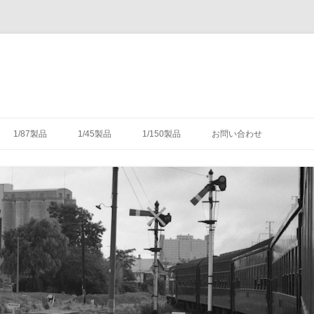
コ
ン
1/87製品
1/45製品
1/150製品
お問い合わせ
テ
ン
ツ
木式信号機
号機の構造
-1/87-腕木式信号機
-1/45-信号機
-1/150-車輌キット・パーツ
へ
ス
キ
灯形信号機
号機の細部
具（タブレットキャリヤ）
-1/87-転てつ器
ッ
プ
灯形信号機
木式信号機
授受のための通票受授柱設
械連動装置
-1/87-標識類
て
場・駅
気機連動装置
転換装置
-1/87-架線柱
（受器）一覧
・架線
械連動装置
-1/87-客車
（授器）一覧
車・暖房車
信号・転てつてこ