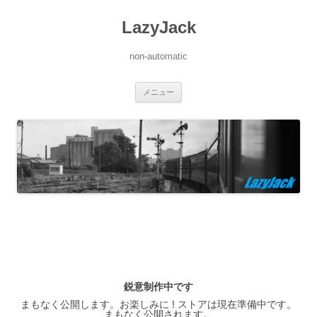
LazyJack
non-automatic
コ
メニュー
ン
テ
ン
ツ
へ
ス
キ
ッ
プ
鋭意制作中です
まもなく公開します。お楽しみに ! ストアは現在準備中です。
まもなく公開されます。