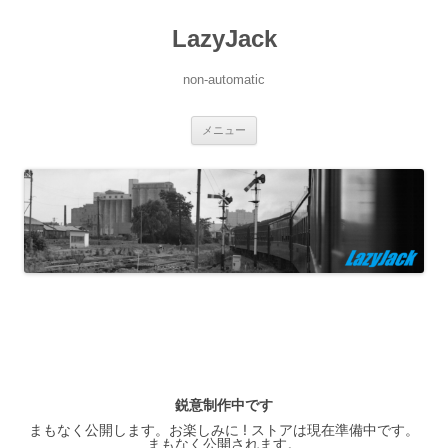
LazyJack
non-automatic
コ
メニュー
ン
テ
ン
ツ
へ
ス
キ
ッ
プ
鋭意制作中です
まもなく公開します。お楽しみに ! ストアは現在準備中です。
まもなく公開されます。