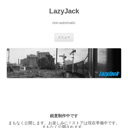
LazyJack
non-automatic
コ
メニュー
ン
テ
ン
ツ
へ
ス
キ
ッ
プ
鋭意制作中です
まもなく公開します。お楽しみに ! ストアは現在準備中です。
まもなく公開されます。