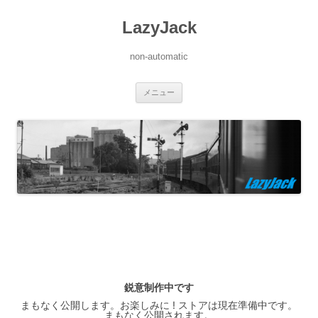
LazyJack
non-automatic
コ
メニュー
ン
テ
ン
ツ
へ
ス
キ
ッ
プ
鋭意制作中です
まもなく公開します。お楽しみに ! ストアは現在準備中です。
まもなく公開されます。