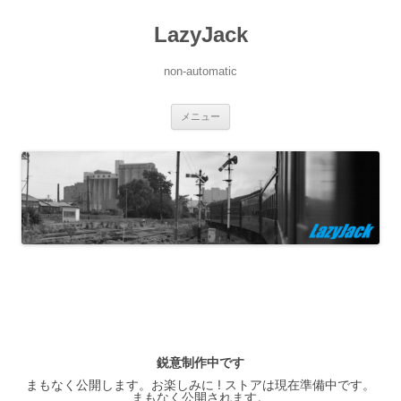
LazyJack
non-automatic
コ
メニュー
ン
テ
ン
ツ
へ
ス
キ
ッ
プ
鋭意制作中です
まもなく公開します。お楽しみに ! ストアは現在準備中です。
まもなく公開されます。