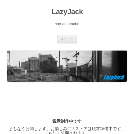
LazyJack
non-automatic
コ
メニュー
ン
テ
ン
ツ
へ
ス
キ
ッ
プ
鋭意制作中です
まもなく公開します。お楽しみに ! ストアは現在準備中です。
まもなく公開されます。