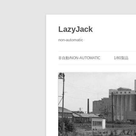
LazyJack
non-automatic
非自動/NON-AUTOMATIC
1/80製品
信号装置
-1/80-腕
腕木式信
閉塞装置
-1/80-単
腕木式信
通票受授
連動装置
-1/80-多
各地の腕
通票通過
第１種機
備につい
転てつ装置
-1/80-停車
第１種電
転てつ器
通票受柱
-1/80-線路
第２種機
通票授柱
-1/80-客
機械式の