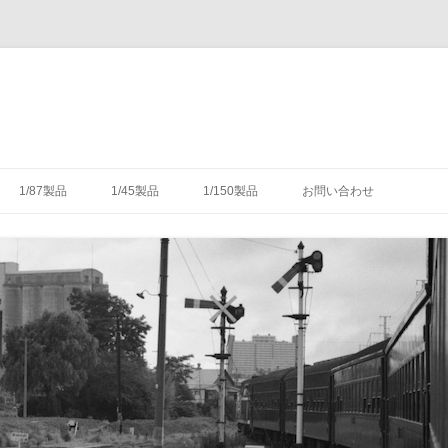
コ
ン
1/87製品
1/45製品
1/150製品
お問い合わせ
テ
ン
ツ
木式信号機
号機の構造
-1/87-腕木式信号機
-1/45-信号機
-1/150-車輌キット・パーツ
へ
ス
キ
灯形信号機
号機の細部
具（タブレットキャリヤ）
-1/87-転てつ器
ッ
プ
灯形信号機
木式信号機
授受のための通票受授柱設
械連動装置
-1/87-標識類
て
場・駅
気機連動装置
転換装置
-1/87-架線柱
（受器）一覧
・架線
械連動装置
-1/87-客車
（授器）一覧
車・暖房車
信号・転てつてこ