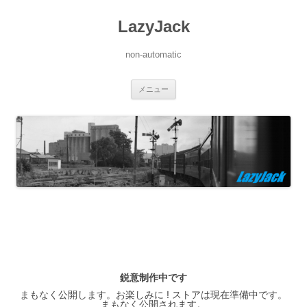
LazyJack
non-automatic
コ
メニュー
ン
テ
ン
ツ
へ
ス
キ
ッ
プ
鋭意制作中です
まもなく公開します。お楽しみに ! ストアは現在準備中です。
まもなく公開されます。