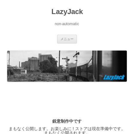
LazyJack
non-automatic
コ
メニュー
ン
テ
ン
ツ
へ
ス
キ
ッ
プ
鋭意制作中です
まもなく公開します。お楽しみに ! ストアは現在準備中です。
まもなく公開されます。