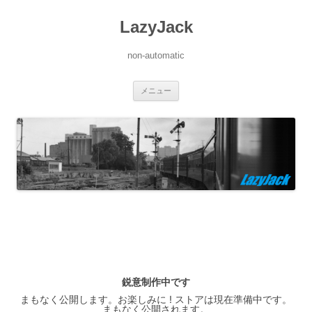
LazyJack
non-automatic
コ
メニュー
ン
テ
ン
ツ
へ
ス
キ
ッ
プ
鋭意制作中です
まもなく公開します。お楽しみに ! ストアは現在準備中です。
まもなく公開されます。