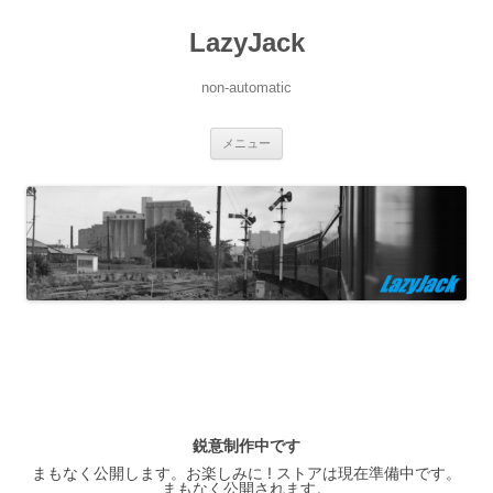
LazyJack
non-automatic
コ
メニュー
ン
テ
ン
ツ
へ
ス
キ
ッ
プ
鋭意制作中です
まもなく公開します。お楽しみに ! ストアは現在準備中です。
まもなく公開されます。