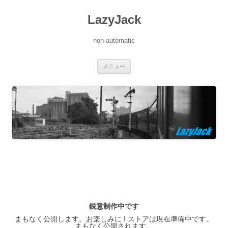
LazyJack
non-automatic
コ
メニュー
ン
テ
ン
ツ
へ
ス
キ
ッ
プ
鋭意制作中です
まもなく公開します。お楽しみに ! ストアは現在準備中です。
まもなく公開されます。