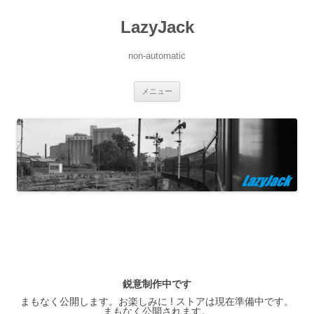
LazyJack
non-automatic
コ
メニュー
ン
テ
ン
ツ
へ
ス
キ
ッ
プ
鋭意制作中です
まもなく公開します。お楽しみに ! ストアは現在準備中です。
まもなく公開されます。