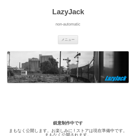
LazyJack
non-automatic
コ
メニュー
ン
テ
ン
ツ
へ
ス
キ
ッ
プ
鋭意制作中です
まもなく公開します。お楽しみに ! ストアは現在準備中です。
まもなく公開されます。