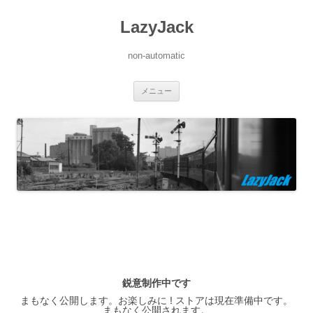
LazyJack
non-automatic
コ
メニュー
ン
テ
ン
ツ
へ
ス
キ
ッ
プ
鋭意制作中です
まもなく公開します。お楽しみに ! ストアは現在準備中です。
まもなく公開されます。