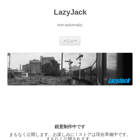
LazyJack
non-automatic
コ
メニュー
ン
テ
ン
ツ
へ
ス
キ
ッ
プ
鋭意制作中です
まもなく公開します。お楽しみに ! ストアは現在準備中です。
まもなく公開されます。