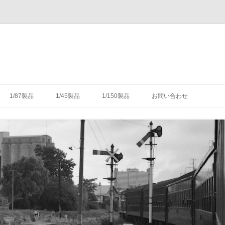
コ
ン
1/87製品
1/45製品
1/150製品
お問い合わせ
テ
ン
ツ
木式信号機
号機の構造
-1/87-腕木式信号機
-1/45-信号機
-1/150-車輌キット・パーツ
へ
ス
キ
灯形信号機
号機の細部
具（タブレットキャリヤ）
-1/87-転てつ器
ッ
プ
灯形信号機
木式信号機
授受のための通票受授柱設
械連動装置
-1/87-標識類
て
場・駅
気機連動装置
転換装置
-1/87-架線柱
（受器）一覧
・架線
械連動装置
-1/87-客車
（授器）一覧
車・暖房車
信号・転てつてこ