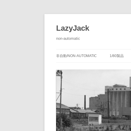
LazyJack
non-automatic
非自動/NON-AUTOMATIC
1/80製品
信号装置
-1/80-腕
腕木式信
閉塞装置
-1/80-単
腕木式信
通票受授
連動装置
-1/80-多
各地の腕
通票通過
第１種機
備につい
転てつ装置
-1/80-停車
第１種電
転てつ器
通票受柱
-1/80-線路
第２種機
通票授柱
-1/80-客
機械式の