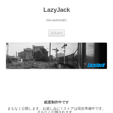
LazyJack
non-automatic
コ
メニュー
ン
テ
ン
ツ
へ
ス
キ
ッ
プ
鋭意制作中です
まもなく公開します。お楽しみに ! ストアは現在準備中です。
まもなく公開されます。